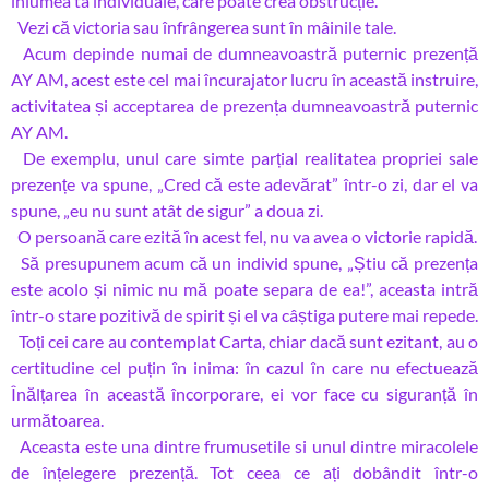
înlumea ta individuale, care poate crea obstrucție.
Vezi că victoria sau înfrângerea sunt în mâinile tale.
Acum depinde numai de dumneavoastră puternic prezență
AY AM, acest este cel mai încurajator lucru în această instruire,
activitatea și acceptarea de prezența dumneavoastră puternic
AY AM.
De exemplu, unul care simte parțial realitatea propriei sale
prezențe va spune, „Cred că este adevărat” într-o zi, dar el va
spune, „eu nu sunt atât de sigur” a doua zi.
O persoană care ezită în acest fel, nu va avea o victorie rapidă.
Să presupunem acum că un individ spune, „Știu că prezența
este acolo și nimic nu mă poate separa de ea!”, aceasta intră
într-o stare pozitivă de spirit și el va câștiga putere mai repede.
Toți cei care au contemplat Carta, chiar dacă sunt ezitant, au o
certitudine cel puțin în inima: în cazul în care nu efectuează
Înălțarea în această încorporare, ei vor face cu siguranță în
următoarea.
Aceasta este una dintre frumusetile si unul dintre miracolele
de înțelegere prezență. Tot ceea ce ați dobândit într-o