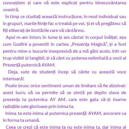
cunoaștem și care vă este explicat pentru binecuvântarea
voastră.
În timp ce studiați această instrucțiune, în mod individual sau
în grupuri, marile ființe fac o treabă pe voi, și ei vă pregătesc să
fiți eliberați de limitările care vă cântăresc.
Apoi m-am întors în lume și am cântat în corpul înălțat, așa
cum Godfré a povestit în cartea „Prezența Magică”, și a fost
pentru mine o bucurie inexpresivă de a mă găsi acolo, într-un
trup vizibil și tangibil, și să cânt cu puterea nelimitată a vocii al
Prezență puternică AYAM.
Deja, sute de studenți încep să cânte cu această voce
interioară!
Poate brusc orice sentiment uman de limitare să fie dizolvat:
acest lucru vă va permite să se simtă pe deplin slava de
prezența ta puternica AY AM, care este gata să-și toarne
radiațiile sale glorioase prin inima ta.
Inima ta este inima al puternica prezență AYAM, ancorare sa
în forma ta umană.
Ceea ce crezi că este inima ta nu este inima ta, dar inima al