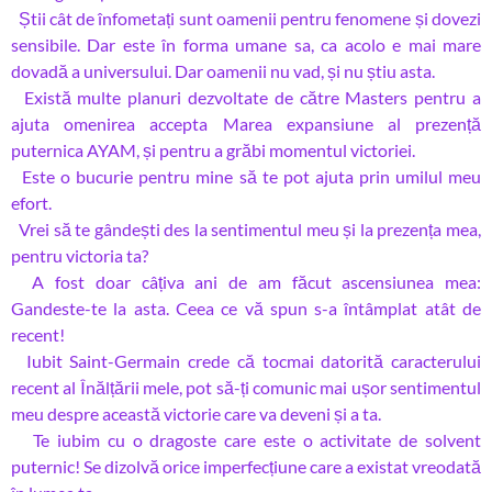
Știi cât de înfometați sunt oamenii pentru fenomene și dovezi
sensibile. Dar este în forma umane sa, ca acolo e mai mare
dovadă a universului. Dar oamenii nu vad, și nu știu asta.
Există multe planuri dezvoltate de către Masters pentru a
ajuta omenirea accepta Marea expansiune al prezență
puternica AYAM, și pentru a grăbi momentul victoriei.
Este o bucurie pentru mine să te pot ajuta prin umilul meu
efort.
Vrei să te gândești des la sentimentul meu și la prezența mea,
pentru victoria ta?
A fost doar câțiva ani de am făcut ascensiunea mea:
Gandeste-te la asta. Ceea ce vă spun s-a întâmplat atât de
recent!
Iubit Saint-Germain crede că tocmai datorită caracterului
recent al Înălțării mele, pot să-ți comunic mai ușor sentimentul
meu despre această victorie care va deveni și a ta.
Te iubim cu o dragoste care este o activitate de solvent
puternic! Se dizolvă orice imperfecțiune care a existat vreodată