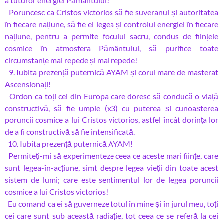
a tuturor energiei Pământului!
Poruncesc ca Cristos victorios să fie suveranul și autoritatea
în fiecare națiune, să fie el legea și controlul energiei în fiecare
națiune, pentru a permite focului sacru, condus de ființele
cosmice în atmosfera Pământului, să purifice toate
circumstanțe mai repede și mai repede!
9. Iubita prezență puternică AYAM și corul mare de masterat
Ascensionați!
Ordon ca toți cei din Europa care doresc să conducă o viață
constructivă, să fie umple (x3) cu puterea și cunoașterea
poruncii cosmice a lui Cristos victorios, astfel încât dorința lor
de a fi constructivă să fie intensificată.
10. Iubita prezență puternică AYAM!
Permiteți-mi să experimenteze ceea ce aceste mari ființe, care
sunt legea-în-acțiune, simt despre legea vieții din toate acest
sistem de lumi; care este sentimentul lor de legea poruncii
cosmice a lui Cristos victorios!
Eu comand ca ei să guverneze totul în mine și în jurul meu, toți
cei care sunt sub această radiație, tot ceea ce se referă la cei