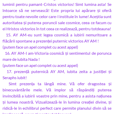
luminii pentru pamant-Cristos victorios! Simt lumina asta! Se
întoarce să ne servească! Este propria lui apărare și oferă
pentru toate nevoile celor care-l instituie în lume! Aceștia sunt
autoritatea și puterea poruncii sale cosmice, ceea ce facum cu
ei Hristos victorios în tot ceea ce realizează, pentru totdeauna!
15. AY AM-eu sunt legea cosmică a iubirii nemuritoare a
flăcării spontane a prezenței puternic victorios AY AM !
(putem face un apel complet cu acest appel)
16. AY AM-I am-Victoria cosmică și sentimentul de porunca
mare de iubita Nada !
(putem face un apel complet cu acest appel)
17. prezență puternică AY AM, iubita zeita a justiției și
Seraphs iubit!
Simt prezența ta lângă mine. Vă ofer dragostea și
binecuvântările mele. Vă implor să răspândiți puterea
invincibilă a iubirii voastre prin mine, pentru a asista națiunea
și lumea noastră. Vizualizează-le în lumina creației divine, și
ridică-le în echilibrul perfect care permite planului divin să se