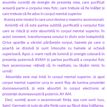
anumite curenții de energie de prezența mea, care purificat
această parte a corpului meu fizic, care trebuie să fie înălțat și
care trebuie să fie adus în corpul mental superior.
Acesta este modul în care unul devine o maestru ascensionati.
Amintiți-vă că este partea subtilă, purificată a corpului fizic
care se ridică și este absorbită în corpul mental superior. În
acest moment, transformarea omului în divin este îndeplinită.
Orice apariție a vârstei părăsește corpul, hainele pe care o
poartă se dizolvă și sunt înlocuite cu hainele al octavă
superioară. Apoi, o mare rază de lumină și energie coboară în
prezența puternică AYAM și partea purificată a corpului fizic
face ascensiunea: rețineți că, în realitate, nu lăsăm nimic în
urmă!
Absorbția este mai întâi în corpul mental superior, și apoi
corpul mental superior urca in acest Ray de lumina prezenței
dumneavoastră, și este absorbit în corpul electronic al
prezenței dumneavoastră puternic AY AM.
Deci, sunteți acum o ascensiunati ființa, așa cum sunt Isus,
Saint-Germain și sute de alte ființe care au făcut deja Înălțarea.