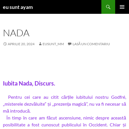
Sari
Caută
eu sunt ayam
la
MENIU
conținut
PRINCI
NADA
APRILIE 20, 2024
EUSUNT_MM
LASĂ UN COMENTARIU
Iubita Nada, Discurs.
Pentru cei care au citit cărțile iubitului nostru Godfré,
„misterele dezvăluite” și „prezența magică”, nu va fi necesar să
mă introducă.
În timp în care am făcut ascensiune, nimic despre această
posibilitate a fost cunoscut publicului în Occident. Chiar și