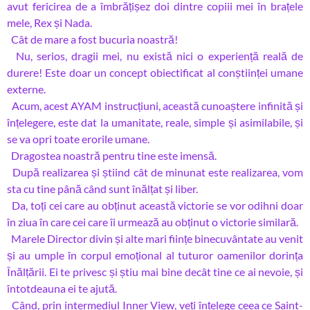
avut fericirea de a îmbrățișez doi dintre copiii mei în brațele
mele, Rex și Nada.
Cât de mare a fost bucuria noastră!
Nu, serios, dragii mei, nu există nici o experiență reală de
durere! Este doar un concept obiectificat al conștiinței umane
externe.
Acum, acest AYAM instrucțiuni, această cunoaștere infinită și
înțelegere, este dat la umanitate, reale, simple și asimilabile, și
se va opri toate erorile umane.
Dragostea noastră pentru tine este imensă.
După realizarea și știind cât de minunat este realizarea, vom
sta cu tine până când sunt înălțat și liber.
Da, toți cei care au obținut această victorie se vor odihni doar
în ziua în care cei care îi urmează au obținut o victorie similară.
Marele Director divin și alte mari ființe binecuvântate au venit
și au umple în corpul emoțional al tuturor oamenilor dorința
Înălțării. Ei te privesc și știu mai bine decât tine ce ai nevoie, și
întotdeauna ei te ajută.
Când, prin intermediul Inner View, veți înțelege ceea ce Saint-