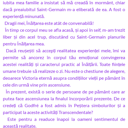
iubita mea familie a insistat să mă creadă în mormânt, chiar
dacă preaiubitul Saint-Germain m-a eliberată de ea. A fost o
experiență minunată.
Dragii mei, Înălțarea este atât de convenabilă!
În timp ce corpul meu se afla acasă, și apoi în seif, m-am trezit
liber și din acel trup, discutând cu Saint-Germain planurile
pentru Înălțarea mea.
Dacă reușești să accepți realitatea experienței mele, îmi va
permite să ancorez în corpul tău emoțional convingerea
acestei realități și caracterul practic al Înălțării. Toate ființele
umane trebuie să realizeze o zi. Nu este o chestiune de alegere,
deoarece Victoria eternă asupra condițiilor vieții pe pământ în
cele din urmă vine prin ascensiune.
În prezent, există o serie de persoane de pe pământ care ar
putea face ascensiunea la finalul încorporării prezente. De ce
credeți că Godfré a fost admis în Peștera simbolurilor și a
participat la aceste activități Transcendentale?
Este pentru a readuce înapoi la oameni sentimentul de
această realitate.