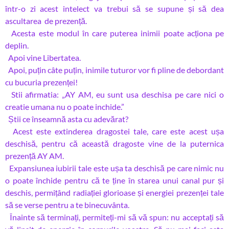
într-o zi acest intelect va trebui să se supune și să dea
ascultarea de prezență.
Acesta este modul în care puterea inimii poate acționa pe
deplin.
Apoi vine Libertatea.
Apoi, puțin câte puțin, inimile tuturor vor fi pline de debordant
cu bucuria prezenței!
Stii afirmatia: „AY AM, eu sunt usa deschisa pe care nici o
creatie umana nu o poate inchide.”
Știi ce înseamnă asta cu adevărat?
Acest este extinderea dragostei tale, care este acest ușa
deschisă, pentru că această dragoste vine de la puternica
prezență AY AM.
Expansiunea iubirii tale este ușa ta deschisă pe care nimic nu
o poate închide pentru că te ține în starea unui canal pur și
deschis, permițând radiației glorioase și energiei prezenței tale
să se verse pentru a te binecuvânta.
Înainte să terminați, permiteți-mi să vă spun: nu acceptați să