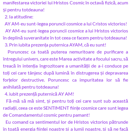
manifestarea victoriei lui Hristos Cosmic în octavă fizică, acum
și pentru totdeauna!
2. Ia atitudine:
AY AM-eu sunt-legea poruncii cosmice a lui Cristos victorios!
AY AM-eu sunt-legea poruncii cosmice a lui Hristos victorios
în deplină suveranitate în tot ceea ce facem pentru totdeauna!
3. Prin iubita prezența puternica AYAM, că eu sunt!
Poruncesc ca toată puterea nemuritoare de purificare a
întregului univers, care este Marea activitate a focului sacru, să
treacă în intenția îngrozitoare a umanității de a-i conduce pe
toți cei care tânjesc după lumină în distrugerea și depravarea
forțelor destructive. Poruncesc ca impuritatea lor să fie
anihilată pentru totdeauna!
4. iubit prezență puternică AY AM!
Fă-mă să mă simt, și pentru toți cei care sunt sub această
radiații, ceea ce este SENTIMENT ființe cosmice care sunt legea
de Comandamentul cosmic pentru pamant!
Eu comand ca sentimentul lor de Hristos victorios pătrunde
în toată energia ființei noastre și a lumii noastre, și să ne facă