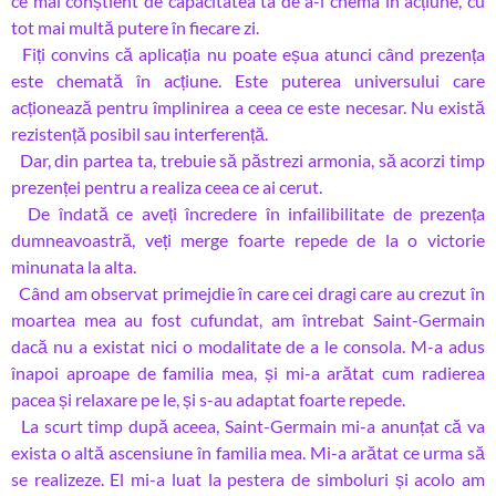
ce mai conștient de capacitatea ta de a-l chema în acțiune, cu
tot mai multă putere în fiecare zi.
Fiți convins că aplicația nu poate eșua atunci când prezența
este chemată în acțiune. Este puterea universului care
acționează pentru împlinirea a ceea ce este necesar. Nu există
rezistență posibil sau interferență.
Dar, din partea ta, trebuie să păstrezi armonia, să acorzi timp
prezenței pentru a realiza ceea ce ai cerut.
De îndată ce aveți încredere în infailibilitate de prezența
dumneavoastră, veți merge foarte repede de la o victorie
minunata la alta.
Când am observat primejdie în care cei dragi care au crezut în
moartea mea au fost cufundat, am întrebat Saint-Germain
dacă nu a existat nici o modalitate de a le consola. M-a adus
înapoi aproape de familia mea, și mi-a arătat cum radierea
pacea și relaxare pe le, și s-au adaptat foarte repede.
La scurt timp după aceea, Saint-Germain mi-a anunțat că va
exista o altă ascensiune în familia mea. Mi-a arătat ce urma să
se realizeze. El mi-a luat la pestera de simboluri și acolo am