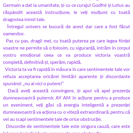
Germain a dat la umanitate, și cu ce curajul Godfré și Lotus au
răspândit această instrucțiune, le veți mulțumi cu toată
dragostea inimii tale.
Întregul univers se bucură de acest dar care a fost făcut
oamenilor.
Pas cu pas, dragii mei, cu toată puterea pe care legea ființei
voastre ne permite să o folosim, cu siguranță, intrăm în corpul
vostru emoțional ceea ce va produce victoria voastră
completă, definitivă și, sperăm, rapidă.
Victoria ta va fi rapidă în măsura în care sentimentele tale vor
refuza acceptarea oricărei limitări aparente și discordante
spunând: „nu ai nici o putere!”
Dacă aveți această convingere, și apoi vă apel prezența
dumneavoastră puternic AY AM în acțiune pentru a produce
un eveniment, veți găsi că energia inteligentă a prezenței
dumneavoastră va acționa cu o viteză extraordinară, pentru că
vei au scapi sentimentele tale de orice obstrucție.
Discordie de sentimentele tale este singura cauză, care este