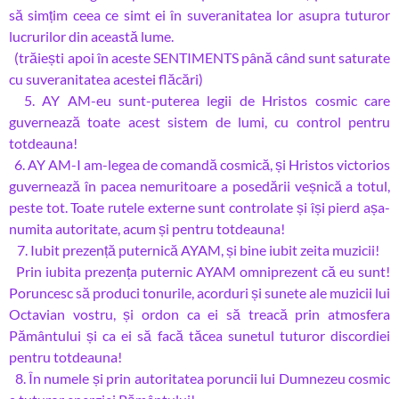
să simțim ceea ce simt ei în suveranitatea lor asupra tuturor
lucrurilor din această lume.
(trăiești apoi în aceste SENTIMENTS până când sunt saturate
cu suveranitatea acestei flăcări)
5. AY AM-eu sunt-puterea legii de Hristos cosmic care
guvernează toate acest sistem de lumi, cu control pentru
totdeauna!
6. AY AM-I am-legea de comandă cosmică, și Hristos victorios
guvernează în pacea nemuritoare a posedării veșnică a totul,
peste tot. Toate rutele externe sunt controlate și își pierd așa-
numita autoritate, acum și pentru totdeauna!
7. Iubit prezență puternică AYAM, și bine iubit zeita muzicii!
Prin iubita prezența puternic AYAM omniprezent că eu sunt!
Poruncesc să produci tonurile, acorduri și sunete ale muzicii lui
Octavian vostru, și ordon ca ei să treacă prin atmosfera
Pământului și ca ei să facă tăcea sunetul tuturor discordiei
pentru totdeauna!
8. În numele și prin autoritatea poruncii lui Dumnezeu cosmic