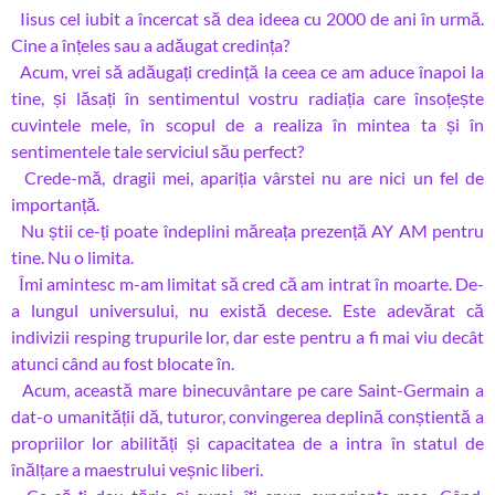
Iisus cel iubit a încercat să dea ideea cu 2000 de ani în urmă.
Cine a înțeles sau a adăugat credința?
Acum, vrei să adăugați credință la ceea ce am aduce înapoi la
tine, și lăsați în sentimentul vostru radiația care însoțește
cuvintele mele, în scopul de a realiza în mintea ta și în
sentimentele tale serviciul său perfect?
Crede-mă, dragii mei, apariția vârstei nu are nici un fel de
importanță.
Nu știi ce-ți poate îndeplini măreața prezență AY AM pentru
tine. Nu o limita.
Îmi amintesc m-am limitat să cred că am intrat în moarte. De-
a lungul universului, nu există decese. Este adevărat că
indivizii resping trupurile lor, dar este pentru a fi mai viu decât
atunci când au fost blocate în.
Acum, această mare binecuvântare pe care Saint-Germain a
dat-o umanității dă, tuturor, convingerea deplină conștientă a
propriilor lor abilități și capacitatea de a intra în statul de
înălțare a maestrului veșnic liberi.