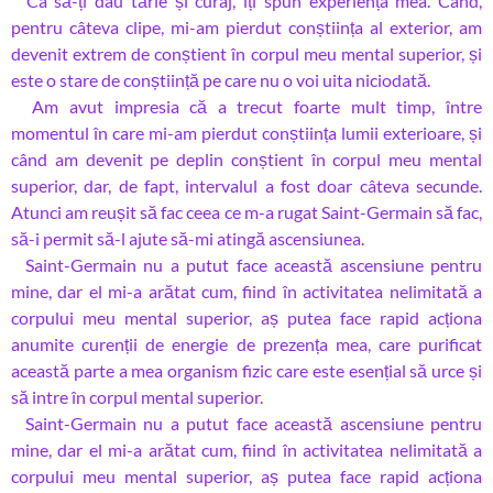
Ca să-ți dau tărie și curaj, îți spun experiența mea. Când,
pentru câteva clipe, mi-am pierdut conștiința al exterior, am
devenit extrem de conștient în corpul meu mental superior, și
este o stare de conștiință pe care nu o voi uita niciodată.
Am avut impresia că a trecut foarte mult timp, între
momentul în care mi-am pierdut conștiința lumii exterioare, și
când am devenit pe deplin conștient în corpul meu mental
superior, dar, de fapt, intervalul a fost doar câteva secunde.
Atunci am reușit să fac ceea ce m-a rugat Saint-Germain să fac,
să-i permit să-l ajute să-mi atingă ascensiunea.
Saint-Germain nu a putut face această ascensiune pentru
mine, dar el mi-a arătat cum, fiind în activitatea nelimitată a
corpului meu mental superior, aș putea face rapid acționa
anumite curenții de energie de prezența mea, care purificat
această parte a mea organism fizic care este esențial să urce și
să intre în corpul mental superior.
Saint-Germain nu a putut face această ascensiune pentru
mine, dar el mi-a arătat cum, fiind în activitatea nelimitată a
corpului meu mental superior, aș putea face rapid acționa