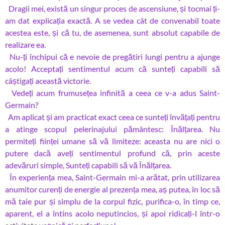
Dragii mei, există un singur proces de ascensiune, și tocmai ți-
am dat explicația exactă. A se vedea cât de convenabil toate
acestea este, și că tu, de asemenea, sunt absolut capabile de
realizare ea.
Nu-ți închipui că e nevoie de pregătiri lungi pentru a ajunge
acolo! Acceptați sentimentul acum că sunteți capabili să
câștigați această victorie.
Vedeți acum frumusețea infinită a ceea ce v-a adus Saint-
Germain?
Am aplicat și am practicat exact ceea ce sunteți învățați pentru
a atinge scopul pelerinajului pământesc: Înălțarea. Nu
permiteți ființei umane să vă limiteze: aceasta nu are nici o
putere dacă aveți sentimentul profund că, prin aceste
adevăruri simple, Sunteți capabili să vă Înălțarea.
În experiența mea, Saint-Germain mi-a arătat, prin utilizarea
anumitor curenți de energie al prezența mea, aș putea, în loc să
mă taie pur și simplu de la corpul fizic, purifica-o, în timp ce,
aparent, el a întins acolo neputincios, și apoi ridicați-l într-o