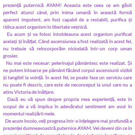
prezență puternică AYAM! Aceasta este ceea ce am găsit
perfect atunci când, prin inima umană în această formă
aparent impotent, am fost capabil de a restabili, purifica și
ridica acest organism în libertate veșnică.
Eu acum și va folosi întotdeauna acest organism purificat
același și înălțat. Când ascensiunea a fost realizată în acest fel,
nu trebuie să reîncorporăm niciodată într-un corp uman
grosier.
Nu mai este necesar: pelerinajul pământesc este realizat. Și
ne putem întoarce pe pământ făcând corpul ascensiunii vizibil
și tangibil la voință. În acest fel, se poate face un serviciu care
nu poate fi descris, care este de neconceput la unul care nu a
atins Victoria de înălțare.
Dacă eu vă spun despre propria mea experiență, este în
scopul de a vă implica în adevăratul sentiment am avut în
momentul realizării mele.
De acum încolo, veți progresa într-o înțelegere mai profundă a
prezenței dumneavoastră puternice AYAM. Vei deveni din ce în