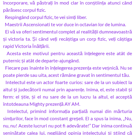
încorporare, vă păstrați în mod clar în conștiința atunci când
părăsesc corpul fizic.
Respingând corpul fizic, te vei simți liber.
Maestrii Ascensionati te vor duce in octavian lor de lumina.
Ei vă va oferi sentimentul complet al realității dumneavoastră
și victoria ta. Și când veți recâștiga un corp fizic, veți câștiga
rapid Victoria Înălțării.
Acesta este motivul pentru această înțelegere este atât de
puternic și atât de departe-ajungând.
Fiecare pas înainte în înțelegerea prezența este veșnică. Nu se
poate pierde sau uita, acest rămâne gravat în sentimentul tău.
Intelectul este un actor foarte curios: sare de la un subiect la
altul și judecătorii numai prin aparențe. Inima, el, este stabil și
ferm: el știe, și el nu sare de la un lucru la altul, el acceptă
întotdeauna Mighty prezență AY AM.
Intelectul, primind informația parțială numai din mărturia
simțurilor, face în mod constant greșeli. El a spus la inima, „Nu,
nu, nu! Aceste lucruri nu pot fi adevărate!” Dar inima continuă
seninătate calea lui, neglijând opinia intelectului și știind că