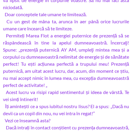
vă lipsit de energie în corpurile voastre. Să nu mai faci asta
niciodată.
Doar conceptele tale umane te limitează.
Cu un gest de mâna ta, arunca în aer până orice lucrurile
umane care încearcă să te limiteze.
Permiteți Marea Flot a energiei puternice de prezență să se
răspândească în tine la apelul dumneavoastră. Încercaţi!
Spune: „prezență puternică AY AM, umpleţi mintea mea și a
corpului cu dumneavoastră nelimitat de energie și de sănătate
perfect! Tu ești acțiunea perfectă a trupului meu! Prezență
puternică, am uitat acest lucru, dar, acum, din moment ce știu,
nu mai accept nimic în lumea mea, cu excepția dumneavoastră
perfect de activitate! „
Acest lucru va risipi rapid sentimentul și ideea de vârstă. Te
vei simți întinerit!
Îți amintești ce a spus iubitul nostru Iisus? El a spus: „Dacă nu
devii ca un copil din nou, nu vei intra în regat!”
Vezi ce înseamnă asta?
Dacă intrați în contact conștient cu prezența dumneavoastră,