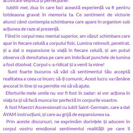
activitate veșnică și perfecțiune!
Iubitii mei, ziua în care faci această experiență va fi pentru
totdeauna gravat în memoria ta. Ce sentiment de victorie
atunci când contempla schimbarea care apare în organism sub
acțiunea de raze al prezență.
Fiind în corpul meu mental superior, am văzut schimbare care
apar în fiecare celulă a corpului fizic. Lumina reînnoit, penetrat,
și a dat o expansiune la viață în fiecare celulă, și am putut
observa că densitatea pe care am îmbrăcat punctele de lumina
a fost dizolvat. Corpul s-a ridicat și a venit la mine!
Sunt foarte bucuros să văd că sentimentul tău acceptă
realitatea a ceea ce încerc să-ți comunic. Acest lucru va rămâne
ancorat în tine și va permite-mi să vă ajute.
Eforturile mele umile nu vor fi fost în zadar: ei vor acționa în
viața ta și să facă munca lor perfectă în corpurile voastre.
A fost Maestri Ascensionati cu iubit Saint-Germain, care a dat
AYAM instrucțiuni, și care au grijă de expansiunea sa.
Prin aceste discursuri, ne exprimăm dorințele și aducem în
corpul vostru emoțional sentimentul realității pe care îl