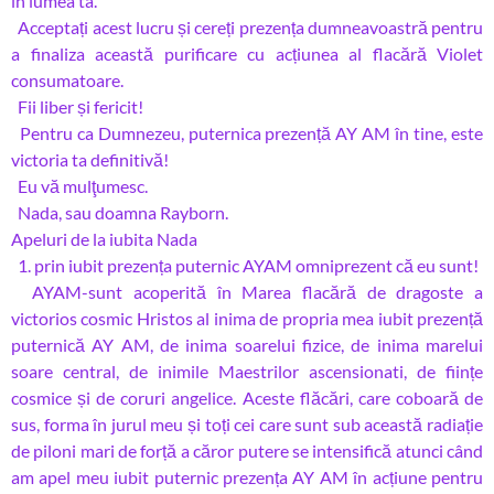
în lumea ta.
Acceptați acest lucru și cereți prezența dumneavoastră pentru
a finaliza această purificare cu acțiunea al flacără Violet
consumatoare.
Fii liber și fericit!
Pentru ca Dumnezeu, puternica prezență AY AM în tine, este
victoria ta definitivă!
Eu vă mulţumesc.
Nada, sau doamna Rayborn.
Apeluri de la iubita Nada
1. prin iubit prezența puternic AYAM omniprezent că eu sunt!
AYAM-sunt acoperită în Marea flacără de dragoste a
victorios cosmic Hristos al inima de propria mea iubit prezență
puternică AY AM, de inima soarelui fizice, de inima marelui
soare central, de inimile Maestrilor ascensionati, de ființe
cosmice și de coruri angelice. Aceste flăcări, care coboară de
sus, forma în jurul meu și toți cei care sunt sub această radiație
de piloni mari de forță a căror putere se intensifică atunci când
am apel meu iubit puternic prezența AY AM în acțiune pentru