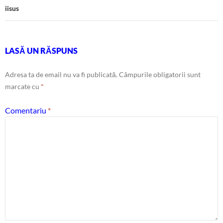
iisus
LASĂ UN RĂSPUNS
Adresa ta de email nu va fi publicată.
Câmpurile obligatorii sunt
marcate cu
*
Comentariu
*