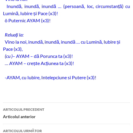
Inundă, inundă, inundă … (persoană, loc, circumstanță) cu
Lumină, Iubire și Pace (x3)!
ô Puternic AYAM (x3)!
Reluaţi la:
Vino la noi, inundă, inundă, inundă … cu Lumină, Iubire și
Pace (x3),
(cu )
– AYAM – dă Porunca ta (x3)!
… AYAM – crește Acțiunea ta (x3)!
-AYAM, cu Iubire, Intelepciune si Putere (x3)!
Navigare
ARTICOLUL PRECEDENT
în
Articolul anterior
articole
ARTICOLUL URMĂTOR