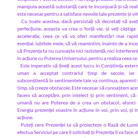
manipula această substanță care te înconjoară și să reali
este necesar pentru a satisface nevoile tale prezente și viit
Cu toate acestea, dacă persistați să decretați să ave
perfecțiune, aceasta va crea o forță vie, și veți câștiga
accelerație, ceea ce vă va oferi manifestări mai rapi
esențial, iubitele mele, să vă reamintim, înainte de a înce
că Prezența ta nu cunoaște nici rezistență, nici interferenț
în acțiune cu Puterea Universului, pentru a realiza ceea ce 
Este imperativ să țineți acest lucru în Conștiința exter
uman a acceptat contrariul timp de secole, iar 
subconștientă în sentimentele tale va continua, aparent 
timp, să creeze obstacole. Este necesar să cunoaștem aces
facem să acceptăm, prin intelect și prin sentiment, că n
umană nu are Puterea de a crea un obstacol, atunci 
Energia prezenței voastre în acțiune în voi, prin voi, și î
acțiune.
Puteți cere Prezenței ta să proiecteze o Rază de Lum
efectua Serviciul pe care îl solicitați și Prezența îl va face, 