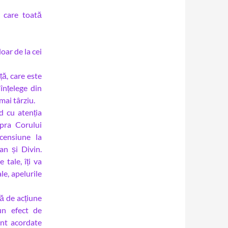
e care toată
oar de la cei
ă, care este
înțelege din
mai târziu.
d cu atenția
pra Corului
censiune la
an și Divin.
 tale, îți va
le, apelurile
ră de acțiune
un efect de
unt acordate