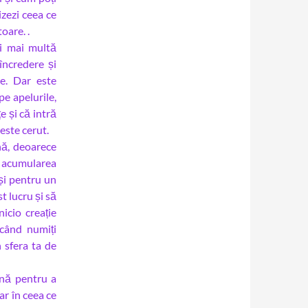
zezi ceea ce
oare. .
ți mai multă
 încredere și
de. Dar este
pe apelurile,
e și că intră
este cerut.
nă, deoarece
acumularea
și pentru un
t lucru și să
icio creație
când numiți
n sfera ta de
ină pentru a
dar în ceea ce