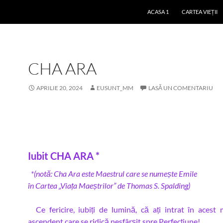
ACASA 1
CARTEA VIEȚII
CHA ARA
APRILIE 20, 2024
EUSUNT_MM
LASĂ UN COMENTARIU
Iubit CHA ARA *
*(notă: Cha Ara este Maestrul care se numește Emile
în Cartea „Viața Maeștrilor” de Thomas S. Spalding)
Ce fericire, iubiți de lumină, că ați intrat în acest
ascendent care se ridică nesfârșit spre Perfecțiune!