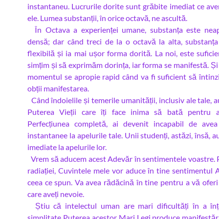
instantaneu. Lucrurile dorite sunt grăbite imediat ce av
ele. Lumea substanții, în orice octavă, ne ascultă.
În Octava a experienței umane, substanța este neap
densă; dar când treci de la o octavă la alta, substanț
flexibilă și ia mai ușor forma dorită. La noi, este sufici
simțim și să exprimăm dorința, iar forma se manifestă. Și
momentul se apropie rapid când va fi suficient să întinz
obții manifestarea.
Când îndoielile și temerile umanității, inclusiv ale tale, 
Puterea Vieții care îți face inima să bată pentru a
Perfecțiunea completă, ai devenit incapabil de avea
instantanee la apelurile tale. Unii studenți, astăzi, însă, 
imediate la apelurile lor.
Vrem să aducem acest Adevăr în sentimentele voastre. 
radiației, Cuvintele mele vor aduce în tine sentimentul 
ceea ce spun. Va avea rădăcină în tine pentru a vă oferi 
care aveți nevoie.
Știu că intelectul uman are mari dificultăți în a în
simplitate Puterea acestor Mari Legi produce manifestări