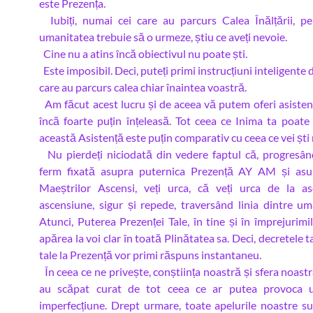
este Prezența.
Iubiți, numai cei care au parcurs Calea Înălțării, p
umanitatea trebuie să o urmeze, știu ce aveți nevoie.
Cine nu a atins încă obiectivul nu poate ști.
Este imposibil. Deci, puteți primi instrucțiuni inteligente d
care au parcurs calea chiar înaintea voastră.
Am făcut acest lucru și de aceea vă putem oferi asistenț
încă foarte puțin înțeleasă. Tot ceea ce Inima ta poate 
această Asistență este puțin comparativ cu ceea ce vei ști 
Nu pierdeți niciodată din vedere faptul că, progresân
ferm fixată asupra puternica Prezență AY AM și asu
Maeștrilor Ascensi, veți urca, că veți urca de la as
ascensiune, sigur și repede, traversând linia dintre um
Atunci, Puterea Prezenței Tale, în tine și în împrejurimile
apărea la voi clar în toată Plinătatea sa. Deci, decretele ta
tale la Prezență vor primi răspuns instantaneu.
În ceea ce ne privește, conștiința noastră și sfera noast
au scăpat curat de tot ceea ce ar putea provoca 
imperfecțiune. Drept urmare, toate apelurile noastre s