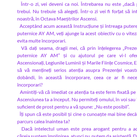
Într-o zi, vei deveni ca noi. Întrebarea nu este „dacă p
trebui. Nu trebuie să alegeți. Într-o zi vei fi forțat să i
noastră, în Octava Maeștrilor Ascensi.
Acceptând acum această Instrucțiune și întreaga putere
puternice AY AM, veți ajunge la acest obiectiv cu o vitez
evita multe încorporari.
Vă dați seama, dragii mei, că prin înțelegerea „Preze
puternice AY AM” și cu ajutorul pe care vi-l ofe
Ascensionați, Legiunile Luminii și Marile Ființe Cosmice, E
să vă mențineți serios atenția asupra Prezenței voas
dobândi, în această încorporare, ceea ce ar fi nece
încorporari?
Amintiți-vă că imediat ce atenția ta este ferm fixată pe 
Ascensiunea ta a început. Nu permiteți omului, în voi sau în 
suficient de prost pentru a vă spune: „Nu este posibil”.
Îți spun că este posibil și cine o cunoaște mai bine decâ
parcurs calea înaintea ta?
Dacă intelectul uman este prea arogant pentru a a
căreia suntem împlinirea, atunci nu putem da asistență. D