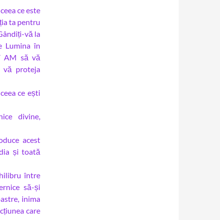
 ceea ce este
ia ta pentru
ândiți-vă la
me Lumina în
AY AM să vă
 vă proteja
ceea ce ești
ice divine,
oduce acest
dia și toată
ilibru între
ernice să-și
astre, inima
cțiunea care