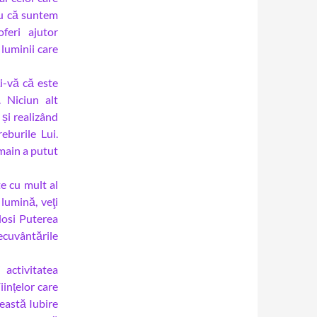
ru că suntem
feri ajutor
 luminii care
i-vă că este
. Niciun alt
și realizând
eburile Lui.
main a putut
e cu mult al
 lumină, veţi
losi Puterea
ecuvântările
activitatea
iințelor care
eastă Iubire