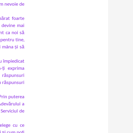
em nevoie de
ărat foarte
a devine mai
ent ca noi să
 pentru tine,
i mâna și să
au împiedicat
-ți exprima
 răspunsuri
au răspunsuri
Prin puterea
Adevărului a
Serviciul de
țelege cu ce
 și cum poți