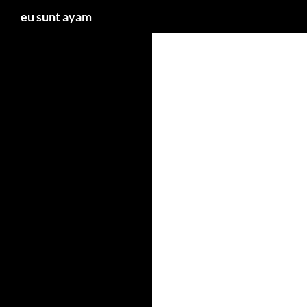
Caută
eu sunt ayam
Sari
la
conținut