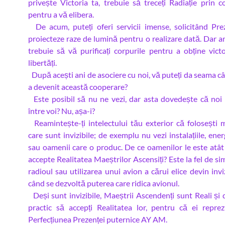
privește Victoria ta, trebuie să treceți Radiație prin co
pentru a vă elibera.
De acum, puteți oferi servicii imense, solicitând Pre
proiecteze raze de lumină pentru o realizare dată. Dar am
trebuie să vă purificați corpurile pentru a obține victo
libertăți.
După acești ani de asociere cu noi, vă puteți da seama câ
a devenit această cooperare?
Este posibil să nu ne vezi, dar asta dovedește că noi
între voi? Nu, așa-i?
Reamintește-ți intelectului tău exterior că folosești m
care sunt invizibile; de exemplu nu vezi instalațiile, ener
sau oamenii care o produc. De ce oamenilor le este atât d
accepte Realitatea Maeștrilor Ascensiți? Este la fel de s
radioul sau utilizarea unui avion a cărui elice devin invi
când se dezvoltă puterea care ridica avionul.
Deși sunt invizibile, Maeștrii Ascendenți sunt Reali și 
practic să accepți Realitatea lor, pentru că ei reprez
Perfecțiunea Prezenței puternice AY AM.