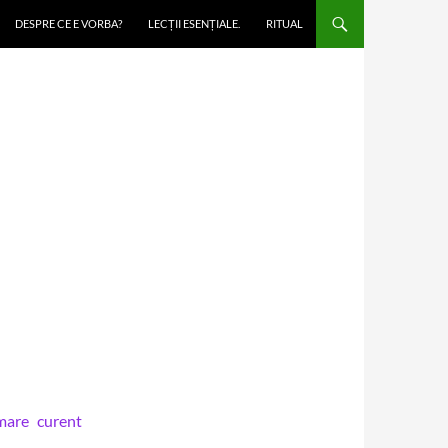
DESPRE CE E VORBA?
LECȚII ESENȚIALE.
RITUAL
 mare curent