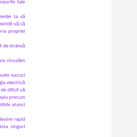
rpurile tale
zenței ta să
intiți-vă că
ria propriei
t de strânsă
 nu circulăm
ulte lucruri
gia electrică
e dificil să
implu precum
zibile atunci
devine rapid
inta singuri