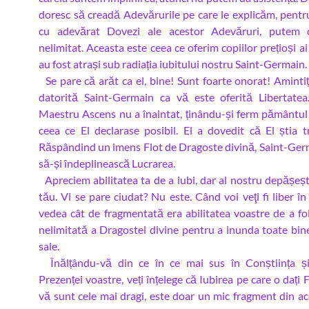
doresc să creadă Adevărurile pe care le explicăm, pent
cu adevărat Dovezi ale acestor Adevăruri, putem o
nelimitat. Aceasta este ceea ce oferim copiilor prețioși ai
au fost atrași sub radiația iubitului nostru Saint-Germain.
Se pare că arăt ca el, bine! Sunt foarte onorat! Amintiț
datorită Saint-Germain ca vă este oferită Libertatea
Maestru Ascens nu a înaintat, ținându-și ferm pământul 
ceea ce El declarase posibil. El a dovedit că El știa tr
Răspândind un imens Flot de Dragoste divină, Saint-Ger
să-și îndeplinească Lucrarea.
Apreciem abilitatea ta de a iubi, dar al nostru depășeșt
tău. Vi se pare ciudat? Nu este. Când voi veţi fi liber în
vedea cât de fragmentată era abilitatea voastre de a fo
nelimitată a Dragostei divine pentru a inunda toate bin
sale.
Înălțându-vă din ce în ce mai sus în Conștiința și 
Prezenței voastre, veți înțelege că Iubirea pe care o dați F
vă sunt cele mai dragi, este doar un mic fragment din ac