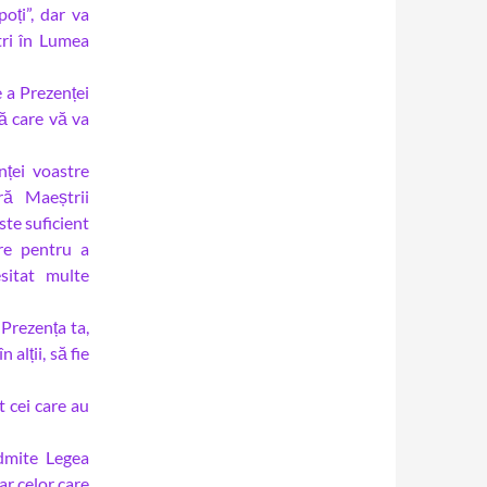
oți”, dar va
ntri în Lumea
 a Prezenței
ă care vă va
nței voastre
ră Maeștrii
ste suficient
tre pentru a
sitat multe
Prezența ta,
alții, să fie
t cei care au
dmite Legea
ar celor care