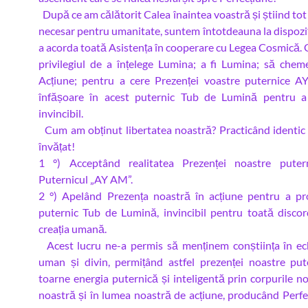
După ce am călătorit Calea înaintea voastră și știind tot
necesar pentru umanitate, suntem întotdeauna la dispoziț
a acorda toată Asistența în cooperare cu Legea Cosmică. G
privilegiul de a înțelege Lumina; a fi Lumina; să che
Acțiune; pentru a cere Prezenței voastre puternice 
înfășoare în acest puternic Tub de Lumină pentru a
invincibil.
Cum am obținut libertatea noastră? Practicând identic 
învățat!
1 °) Acceptând realitatea Prezenței noastre putern
Puternicul „AY AM”.
2 °) Apelând Prezența noastră în acțiune pentru a pr
puternic Tub de Lumină, invincibil pentru toată discor
creația umană.
Acest lucru ne-a permis să menținem conștiința în ech
uman și divin, permițând astfel prezenței noastre put
toarne energia puternică și inteligentă prin corpurile no
noastră și în lumea noastră de acțiune, producând Perfe