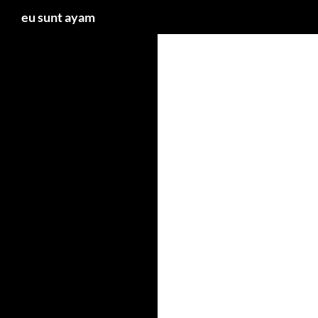
Caută
eu sunt ayam
Sari
la
conținut