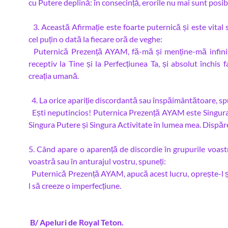
cu Putere deplină: în consecință, erorile nu mai sunt posib
3. Această Afirmație este foarte puternică și este vital 
cel puțin o dată la fiecare oră de veghe:
Puternică Prezență AYAM, fă-mă și menține-mă infinit
receptiv la Tine și la Perfecțiunea Ta, și absolut închis 
creația umană.
4. La orice apariție discordantă sau înspăimântătoare, spu
Ești neputincios! Puternica Prezență AYAM este Singura
Singura Putere și Singura Activitate în lumea mea. Dispăr
5. Când apare o aparență de discordie în grupurile voastr
voastră sau în anturajul vostru, spuneți:
Puternică Prezență AYAM, apucă acest lucru, oprește-l ș
l să creeze o imperfecțiune.
B/ Apeluri de Royal Teton.