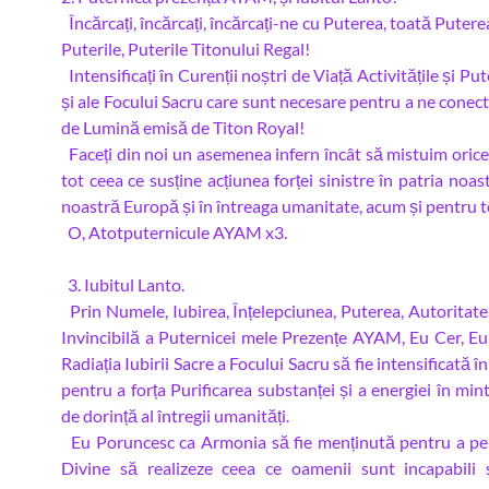
Încărcați, încărcați, încărcați-ne cu Puterea, toată Puterea
Puterile, Puterile Titonului Regal!
Intensificați în Curenții noștri de Viață Activitățile și Put
și ale Focului Sacru care sunt necesare pentru a ne conect
de Lumină emisă de Titon Royal!
Faceți din noi un asemenea infern încât să mistuim orice 
tot ceea ce susține acțiunea forței sinistre în patria noast
noastră Europă și în întreaga umanitate, acum și pentru 
O, Atotputernicule AYAM x3.
3. Iubitul Lanto.
Prin Numele, Iubirea, Înțelepciunea, Puterea, Autoritatea
Invincibilă a Puternicei mele Prezențe AYAM, Eu Cer, 
Radiația Iubirii Sacre a Focului Sacru să fie intensificată î
pentru a forța Purificarea substanței și a energiei în min
de dorință al întregii umanități.
Eu Poruncesc ca Armonia să fie menținută pentru a per
Divine să realizeze ceea ce oamenii sunt incapabili 