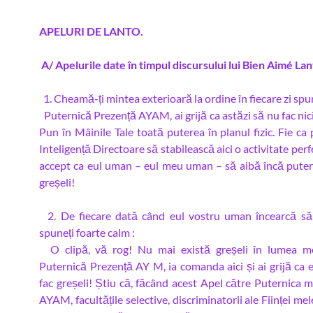
APELURI DE LANTO.
A/ Apelurile date în timpul discursului lui Bien Aimé Lan
1. Cheamă-ți mintea exterioară la ordine în fiecare zi sp
Puternică Prezență AYAM, ai grijă ca astăzi să nu fac nic
Pun în Mâinile Tale toată puterea în planul fizic. Fie ca
Inteligență Directoare să stabilească aici o activitate per
accept ca eul uman – eul meu uman – să aibă încă puter
greșeli!
2. De fiecare dată când eul vostru uman încearcă să
spuneți foarte calm :
O clipă, vă rog! Nu mai există greșeli în lumea me
Puternică Prezență AY M, ia comanda aici și ai grijă ca 
fac greșeli! Știu că, făcând acest Apel către Puternica 
AYAM, facultățile selective, discriminatorii ale Ființei me