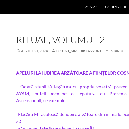
ACASA 1
CARTEA VIEȚII
RITUAL, VOLUMUL 2
APRILIE 21, 2024
EUSUNT_MM
LASĂ UN COMENTARIU
APELURI LA IUBIREA ARZĂTOARE
A FIINȚELOR COS
Odată stabilită legătura cu propria voastră prezenț
AYAM, puteți menține o legătură cu Prezența 
Ascensionați, de exemplu:
Flacăra Miraculoasă de iubire arzătoare din inima lui S
x3
a/ în umanitate și pe pământ, coboară!