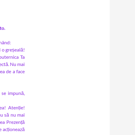
to.
unând:
i o greșeală!
 puternica Ta
fectă. Nu mai
ea de a face
 se impună,
a! Atenție!
eu să nu mai
mea Prezență
le acționează