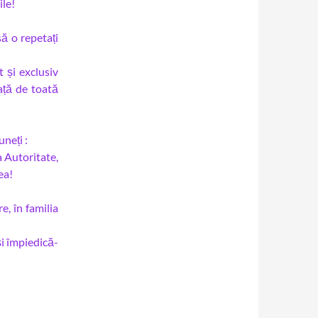
ile!
să o repetați
 și exclusiv
față de toată
neți :
 Autoritate,
ea!
e, în familia
i împiedică-