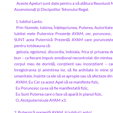
Aceste Apeluri sunt date pentru a vă alătura Reuniunii 
Ascensionați și Discipolilor Tetonului Regal.
1. Iubitul Lanto.
Prin Numele, Iubirea, Înțelepciunea, Puterea, Autoritatea
Iubitei mele Puternice Prezențe AYAM, cer, poruncesc, 
SUNT acea Puternică Prezență AYAM care poruncește
pentru totdeauna că:
gelozia, egoismul, discordia, îndoiala, frica și privarea d
bun – ca fiecare impuls emoțional necontrolat din mintea
corpul meu de dorință, conștient sau inconștient – cau
înregistrarea și amintirea lor, să fie anihilate în mine ș
umanitate, înainte ca ele să se apropie sau să afecteze din
AYAM, Eu Cer ca acest Apel să se manifeste fizic,
Eu Poruncesc ca ea să fie manifestată fizic,
Eu Sunt Puterea care o face să apară în planul fizic,
O, Atotputernicule AYAM x3.
2. Puternică prezență AYAM, și iubitul Lanto!