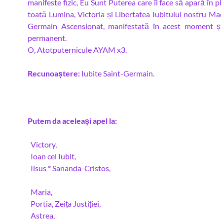
manifeste fizic, Eu Sunt Puterea care îl face să apară în pla
toată Lumina, Victoria și Libertatea Iubitului nostru Mae
Germain Ascensionat, manifestată în acest moment ș
permanent.
O, Atotputernicule AYAM x3.
Recunoaștere:
Iubite Saint-Germain.
Putem da aceleași apel la:
Victory,
Ioan cel Iubit,
Iisus * Sananda-Cristos,
Maria,
Portia, Zeița Justiției,
Astrea,