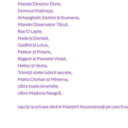
Marele Director Divin,
Domnul Maitreya,
Arhanghelii, Elohim și Kumaras,
Marele Observator Tăcut,
Ray O Layte,
Nada și Donald,
Godfré și Lotus,
Pelleur și Polaris,
Regent al Planetei Violet,
Helios și Vesta,
Trimișii stelei iubirii secrete,
Maha Chohan și Minerva,
către toate ierarhiile,
către Madona Neagră,
sau/și la oricare dintre Maeștrii Ascensionați pe care îi 