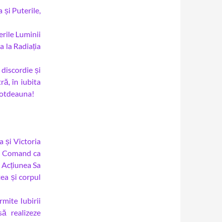
 și Puterile,
erile Luminii
a la Radiația
discordie și
ră, în iubita
totdeauna!
 și Victoria
Eu Comand ca
n Acțiunea Sa
tea și corpul
mite Iubirii
să realizeze