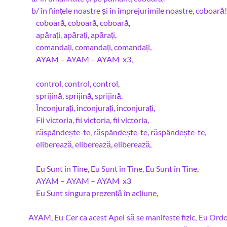
b/ în ființele noastre și în împrejurimile noastre, coboară!
coboară, coboară, coboară,
apărați, apărați, apărați,
comandați, comandați, comandați,
AYAM – AYAM – AYAM x3,
control, control, control,
sprijină, sprijină, sprijină,
Înconjurați, înconjurați, înconjurați,
Fii victoria, fii victoria, fii victoria,
răspândește-te, răspândește-te, răspândește-te,
eliberează, eliberează, eliberează,
Eu Sunt în Tine, Eu Sunt în Tine, Eu Sunt în Tine,
AYAM – AYAM – AYAM x3
Eu Sunt singura prezență în acțiune,
AYAM, Eu Cer ca acest Apel să se manifeste fizic, Eu Ordo