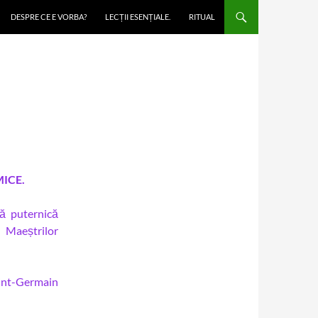
DESPRE CE E VORBA?
LECȚII ESENȚIALE.
RITUAL
MICE.
ă puternică
Maeștrilor
aint-Germain