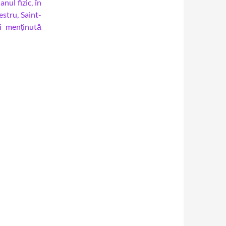
nul fizic, în
stru, Saint-
i menținută