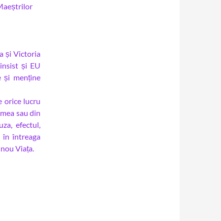
Maeștrilor
 și Victoria
insist și EU
 și menține
e orice lucru
 mea sau din
za, efectul,
i în întreaga
 nou Viața.