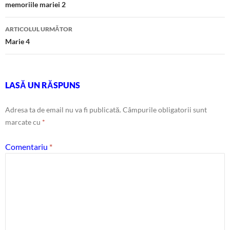
în
memoriile mariei 2
articole
ARTICOLUL URMĂTOR
Marie 4
LASĂ UN RĂSPUNS
Adresa ta de email nu va fi publicată.
Câmpurile obligatorii sunt
marcate cu
*
Comentariu
*