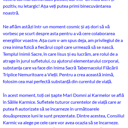
pozitiv, nu letargic! Așa veți putea primi binecuvântarea
noastră.
Ne aflăm astăzi într-un moment cosmic și aș dori să vă
vorbesc pe scurt despre asta pentru a vă cere colaborarea
energiilor voastre. Așa cum v-am spus deja, am privilegiul de a
crea inima fizică a fiecărui copil care urmează să se nască.
Templul Inimii Sacre, în care Iisus și eu lucrăm, are rolul de a
atrage în jurul sufletului, cu ajutorul elementarului corporal,
substanța care va face din Inima Sacră Tabernacolul Flăcării
Triplice Nemuritoare a Vieții. Pentru a crea această inimă,
folosim cea mai perfectă substanță din curentul de viață.
În acest moment, toți cei șapte Mari Domni ai Karmelor se află
în Sălile Karmice. Sufletele tuturor curentelor de viață care ar
putea fi autorizate să se încarneze în următoarele
douăsprezece luni le sunt prezentate. Dintre acestea, Consiliul
Karmic va alege pe cele care vor avea ocazia să se încarneze.