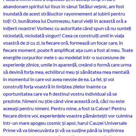
abandonam spiritul lui Iisus în sânul Tatălui veșnic, am fost
inundată de acest strălucitor rayonnement al iubirii pentru
toți! O, bunătatea lui Dumnezeu, harul vieții în această oră a
inițierii noastre! Vorbesc cu autoritate când spun că nu sunteți
niciodată, niciodată singuri! Ceea ce construiți umil în viața
voastră de zi cu zi, la fiecare oră, formează un focar care, în
fiecare moment, poate fi amplificat așa cum a fost al meu. Toate
energiile corpurilor mele s-au modelat într-o succesiune de
experiențe zilnice, umile în aparență, creând o formă care urma
să devină forța mea, echilibrul meu și sănătatea mea mentală
în momentul în care voi avea nevoie de ea. La fel, și voi
construiți forța voastră în liniștea zilelor înainte ca
oportunitatea care va fi destinul vostru individual să se
prezinte. Nimeni nu știe când vine această oră, căci nu este
aceeași pentru nimeni. Pentru mine, a fost la Calvar! Pentru
fiecare dintre voi, experiențele voastre pământești vor culmina
într-un mare apogeu cosmic și apoi, harul Cauzei Universale
Prime vă va binecuvânta și vă va susține până la împlinirea