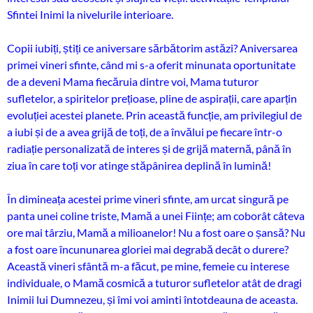
Sfintei Inimi la nivelurile interioare.
Copii iubiți, știți ce aniversare sărbătorim astăzi? Aniversarea
primei vineri sfinte, când mi s-a oferit minunata oportunitate
de a deveni Mama fiecăruia dintre voi, Mama tuturor
sufletelor, a spiritelor prețioase, pline de aspirații, care aparțin
evoluției acestei planete. Prin această funcție, am privilegiul de
a iubi și de a avea grijă de toți, de a învălui pe fiecare într-o
radiație personalizată de interes și de grijă maternă, până în
ziua în care toți vor atinge stăpânirea deplină în lumină!
În dimineața acestei prime vineri sfinte, am urcat singură pe
panta unei coline triste, Mamă a unei Ființe; am coborât câteva
ore mai târziu, Mamă a milioanelor! Nu a fost oare o șansă? Nu
a fost oare încununarea gloriei mai degrabă decât o durere?
Această vineri sfântă m-a făcut, pe mine, femeie cu interese
individuale, o Mamă cosmică a tuturor sufletelor atât de dragi
Inimii lui Dumnezeu, și îmi voi aminti întotdeauna de aceasta.