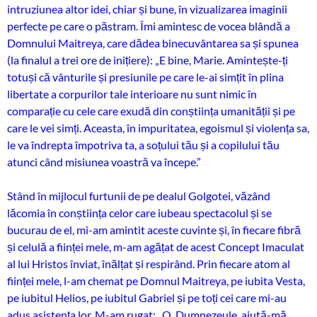
intruziunea altor idei, chiar și bune, în vizualizarea imaginii
perfecte pe care o păstram. Îmi amintesc de vocea blândă a
Domnului Maitreya, care dădea binecuvântarea sa și spunea
(la finalul a trei ore de inițiere): „E bine, Marie. Amintește-ți
totuși că vânturile și presiunile pe care le-ai simțit în plina
libertate a corpurilor tale interioare nu sunt nimic în
comparație cu cele care exudă din conștiința umanității și pe
care le vei simți. Aceasta, în impuritatea, egoismul și violența sa,
le va îndrepta împotriva ta, a soțului tău și a copilului tău
atunci când misiunea voastră va începe.”
Stând în mijlocul furtunii de pe dealul Golgotei, văzând
lăcomia în conștiința celor care iubeau spectacolul și se
bucurau de el, mi-am amintit aceste cuvinte și, în fiecare fibră
și celulă a ființei mele, m-am agățat de acest Concept Imaculat
al lui Hristos înviat, înălțat și respirând. Prin fiecare atom al
ființei mele, l-am chemat pe Domnul Maitreya, pe iubita Vesta,
pe iubitul Helios, pe iubitul Gabriel și pe toți cei care mi-au
adus asistența lor. M-am rugat: „O, Dumnezeule, ajută-mă