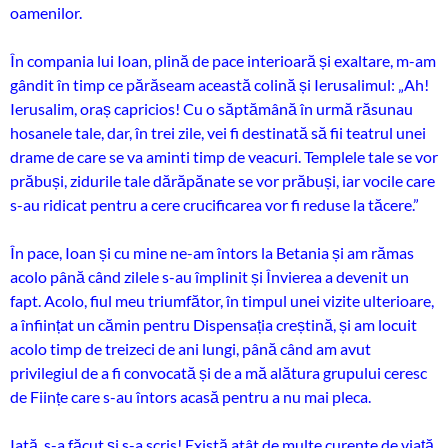
oamenilor.
În compania lui Ioan, plină de pace interioară și exaltare, m-am
gândit în timp ce părăseam această colină și Ierusalimul: „Ah!
Ierusalim, oraș capricios! Cu o săptămână în urmă răsunau
hosanele tale, dar, în trei zile, vei fi destinată să fii teatrul unei
drame de care se va aminti timp de veacuri. Templele tale se vor
prăbuși, zidurile tale dărăpănate se vor prăbuși, iar vocile care
s-au ridicat pentru a cere crucificarea vor fi reduse la tăcere.”
În pace, Ioan și cu mine ne-am întors la Betania și am rămas
acolo până când zilele s-au împlinit și Învierea a devenit un
fapt. Acolo, fiul meu triumfător, în timpul unei vizite ulterioare,
a înființat un cămin pentru Dispensația creștină, și am locuit
acolo timp de treizeci de ani lungi, până când am avut
privilegiul de a fi convocată și de a mă alătura grupului ceresc
de Ființe care s-au întors acasă pentru a nu mai pleca.
Iată, s-a făcut și s-a scris! Există atât de multe curente de viață