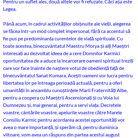
Pentru un suflet ales, două altele vor fi refuzate. Căci așa este
Legea.
Până acum, în cadrul activităților obișnuite ale vieții, alegerea
se făcea într-un mod complet impersonal, fără ca accentul să
fie pus pe predominanța curentelor de viață spirituale. Cu
toate acestea, binecuvântatul Maestru Morya și alți Maeștri
interesați au dezvoltat ideea de a cere Domnilor Karmici
oportunitatea de a aduce la încarcerare oameni spiritual treziți
care vor face înainte de naștere votul de obediență față de
binecuvântatul Sanat Kumara. Acești oameni vor lucra pentru
libertatea lor pe întreaga perioadă actuală, pentru a oferi
umanității în ansamblu cunoștințele Marii Fraternități Albe,
pentru a coopera cu Maeștrii Ascensionați și cu Voia lui
Dumnezeu și, mai general, pentru a servi viața. Decretele
voastre, cântările voastre, apelurile voastre către Marele
Consiliu Karmic pentru acordarea acestei oportunități vor
avea o mare importanță, și sperăm că, pentru duminica
viitoare, vom avea un răspuns din partea acestui august