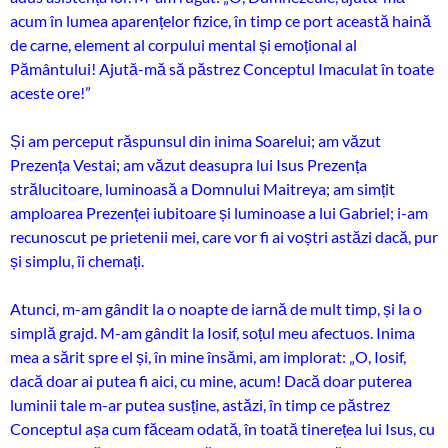
acum în lumea aparențelor fizice, în timp ce port această haină
de carne, element al corpului mental și emoțional al
Pământului! Ajută-mă să păstrez Conceptul Imaculat în toate
aceste ore!”
Și am perceput răspunsul din inima Soarelui; am văzut
Prezența Vestai; am văzut deasupra lui Isus Prezența
strălucitoare, luminoasă a Domnului Maitreya; am simțit
amploarea Prezenței iubitoare și luminoase a lui Gabriel; i-am
recunoscut pe prietenii mei, care vor fi ai voștri astăzi dacă, pur
și simplu, îi chemați.
Atunci, m-am gândit la o noapte de iarnă de mult timp, și la o
simplă grajd. M-am gândit la Iosif, soțul meu afectuos. Inima
mea a sărit spre el și, în mine însămi, am implorat: „O, Iosif,
dacă doar ai putea fi aici, cu mine, acum! Dacă doar puterea
luminii tale m-ar putea susține, astăzi, în timp ce păstrez
Conceptul așa cum făceam odată, în toată tinerețea lui Isus, cu