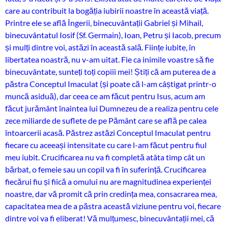
care au contribuit la bogăția iubirii noastre în această viață.
Printre ele se află Îngerii, binecuvântații Gabriel și Mihail,
binecuvântatul Iosif (Sf. Germain), Ioan, Petru și Iacob, precum
și mulți dintre voi, astăzi în această sală. Ființe iubite, în
libertatea noastră, nu v-am uitat. Fie ca inimile voastre să fie
binecuvântate, sunteți toți copiii mei! Știți că am puterea de a
păstra Conceptul Imaculat (și poate că l-am câștigat printr-o
muncă asiduă), dar ceea ce am făcut pentru Isus, acum am
făcut jurământ înaintea lui Dumnezeu de a realiza pentru cele
zece miliarde de suflete de pe Pământ care se află pe calea
întoarcerii acasă. Păstrez astăzi Conceptul Imaculat pentru
fiecare cu aceeași intensitate cu care l-am făcut pentru fiul
meu iubit. Crucificarea nu va fi completă atâta timp cât un
bărbat, o femeie sau un copil va fi în suferință. Crucificarea
fiecărui fiu și fiică a omului nu are magnitudinea experienței
noastre, dar vă promit că prin credința mea, consacrarea mea,
capacitatea mea de a păstra această viziune pentru voi, fiecare
dintre voi va fi eliberat! Vă mulțumesc, binecuvântații mei, că