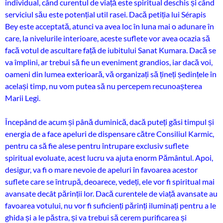
individual, când curentul de viață este spiritual deschis și când
serviciul său este potențial util rasei. Dacă petiția lui Sérapis
Bey este acceptată, atunci va avea loc în luna mai o adunare în
care, la nivelurile interioare, aceste suflete vor avea ocazia să
facă votul de ascultare față de iubitului Sanat Kumara. Dacă se
va împlini, ar trebui să fie un eveniment grandios, iar dacă voi,
oameni din lumea exterioară, vă organizați să țineți ședințele în
același timp, nu vom putea să nu percepem recunoașterea
Marii Legi.
Începând de acum și până duminică, dacă puteți găsi timpul și
energia de a face apeluri de dispensare către Consiliul Karmic,
pentru ca să fie alese pentru întrupare exclusiv suflete
spiritual evoluate, acest lucru va ajuta enorm Pământul. Apoi,
desigur, va fi o mare nevoie de apeluri în favoarea acestor
suflete care se întrupă, deoarece, vedeți, ele vor fi spiritual mai
avansate decât părinții lor. Dacă curentele de viață avansate au
favoarea votului, nu vor fi suficienți părinți iluminați pentru a le
ghida și a le păstra, și va trebui să cerem purificarea și