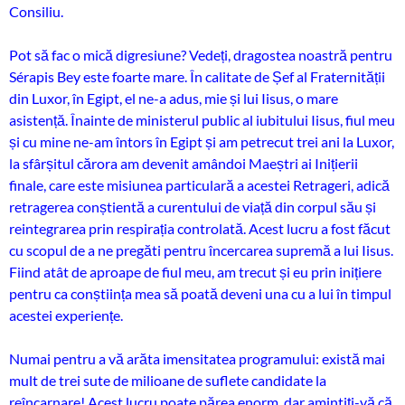
Consiliu.
Pot să fac o mică digresiune? Vedeți, dragostea noastră pentru
Sérapis Bey este foarte mare. În calitate de Șef al Fraternității
din Luxor, în Egipt, el ne-a adus, mie și lui Iisus, o mare
asistență. Înainte de ministerul public al iubitului Iisus, fiul meu
și cu mine ne-am întors în Egipt și am petrecut trei ani la Luxor,
la sfârșitul cărora am devenit amândoi Maeștri ai Inițierii
finale, care este misiunea particulară a acestei Retrageri, adică
retragerea conștientă a curentului de viață din corpul său și
reintegrarea prin respirația controlată. Acest lucru a fost făcut
cu scopul de a ne pregăti pentru încercarea supremă a lui Iisus.
Fiind atât de aproape de fiul meu, am trecut și eu prin inițiere
pentru ca conștiința mea să poată deveni una cu a lui în timpul
acestei experiențe.
Numai pentru a vă arăta imensitatea programului: există mai
mult de trei sute de milioane de suflete candidate la
reîncarnare! Acest lucru poate părea enorm, dar amintiți-vă că