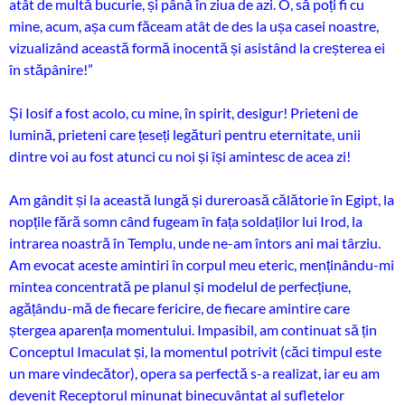
atât de multă bucurie, și până în ziua de azi. O, să poți fi cu
mine, acum, așa cum făceam atât de des la ușa casei noastre,
vizualizând această formă inocentă și asistând la creșterea ei
în stăpânire!”
Și Iosif a fost acolo, cu mine, în spirit, desigur! Prieteni de
lumină, prieteni care țeseți legături pentru eternitate, unii
dintre voi au fost atunci cu noi și își amintesc de acea zi!
Am gândit și la această lungă și dureroasă călătorie în Egipt, la
nopțile fără somn când fugeam în fața soldaților lui Irod, la
intrarea noastră în Templu, unde ne-am întors ani mai târziu.
Am evocat aceste amintiri în corpul meu eteric, menținându-mi
mintea concentrată pe planul și modelul de perfecțiune,
agățându-mă de fiecare fericire, de fiecare amintire care
ștergea aparența momentului. Impasibil, am continuat să țin
Conceptul Imaculat și, la momentul potrivit (căci timpul este
un mare vindecător), opera sa perfectă s-a realizat, iar eu am
devenit Receptorul minunat binecuvântat al sufletelor