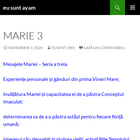
Sari
Caută
eu sunt ayam
la
MENIU
conținut
PRINCI
MARIE 3
NOIEMBRIE 3, 2024
EUSUNT_MM
LASĂ UN COMENTARIU
Mesajele Mariei – Seria a treia
Experiențe personale și gânduri din prima Vineri Mare;
învățătura Mariei și capacitatea ei de a păstra Conceptul
Imaculat;
determinarea sa de a o păstra astăzi pentru fiecare ființă
umană;
interesul său deosebit și slujirea vieții: activitățile Templului