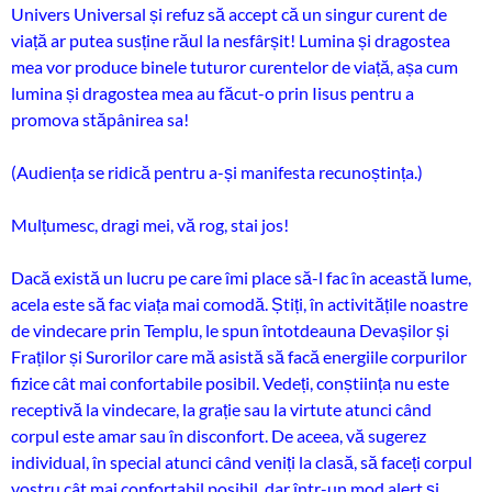
Univers Universal și refuz să accept că un singur curent de
viață ar putea susține răul la nesfârșit! Lumina și dragostea
mea vor produce binele tuturor curentelor de viață, așa cum
lumina și dragostea mea au făcut-o prin Iisus pentru a
promova stăpânirea sa!
(Audiența se ridică pentru a-și manifesta recunoștința.)
Mulțumesc, dragi mei, vă rog, stai jos!
Dacă există un lucru pe care îmi place să-l fac în această lume,
acela este să fac viața mai comodă. Știți, în activitățile noastre
de vindecare prin Templu, le spun întotdeauna Devașilor și
Fraților și Surorilor care mă asistă să facă energiile corpurilor
fizice cât mai confortabile posibil. Vedeți, conștiința nu este
receptivă la vindecare, la grație sau la virtute atunci când
corpul este amar sau în disconfort. De aceea, vă sugerez
individual, în special atunci când veniți la clasă, să faceți corpul
vostru cât mai confortabil posibil, dar într-un mod alert și