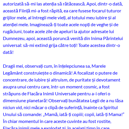
autorizată să-mi las atenția să rătăcească. Apoi, dintr-o dată,
această Ființă mi-a fost răpită, ea care fusese focarul tuturor
grijilor mele, al întregii mele vieți, al totului meu iubire și al
atenției mele. Imaginează-ți toate acele nopți de veghe și de
rugăciuni, toate acele zile de apeluri la ajutor adresate lui
Dumnezeu, apoi, această poruncă venită din Inima Părintelui
universal: să-mi extind grija către toți! Toate acestea dintr-o
dată!
Dragii mei, observați cum, în înțelepciunea sa, Marele
Legământ construiește o dinamică! A focalizat o putere de
concentrare, de iubire și altruism, de puritate și devotament
asupra unui centru care, într-un moment cosmic, a fost
străpuns de Flacăra Inimii Universale pentru a-i oferi o
dimensiune planetară! Observați bunătatea Legii de a nu lăsa
niciun vid, nici măcar o clipă de suferință, înainte ca Spiritul
Unului să comande: „Mamă, iată-ți copiii; copii, iată-ți Mama!”
În chiar momentul în care aceste cuvinte au fost rostite,
Flacăra inimii mele a explodat și, în același timp în care