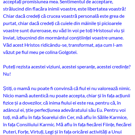
acceptați promisiunea mea. Sentimentul de acceptare,
strălucind din flacăra inimii voastre, este libertatea voastră!
Chiar dacă credeți că crucea voastră personală este grea de
purtat, chiar dacă credeți că cuiele din mâinile și picioarele
voastre sunt dureroase, eu văd în voi pe toți Hristosul viu și
înviat, izbucnind din mormântul conștiinței voastre umane.
Văd acest Hristos ridicându-se, transformat, așa cum l-am
văzut pe fiul meu pe colina Golgotei.
Puteți rezista acestei viziuni, acestei speranțe, acestei credințe?
Nu!
Știți, o mamă nu poate fi convinsă că fiul ei nu valorează nimic.
Nicio mamă autentică nu poate accepta, chiar și în fața acțiunii
fizice și a dovezilor, că inima fiului ei este rea, pentru că, în
adâncul ei, știe perfecțiunea adevăratului său Eu. Pentru voi
toți, mă aflu în fața Soarelui din Cer, mă aflu în Sălile Karmice,
în fața Consiliului Karmic. Mă aflu în fața fiecărei Ființe, fiecărei
Puteri, Forțe, Virtuți, Legi și în fața oricărei activități a Unui