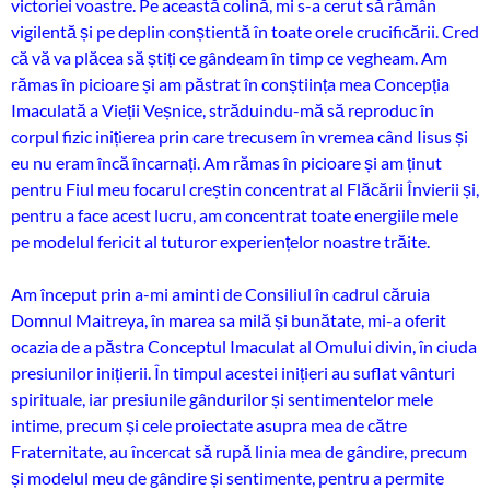
victoriei voastre. Pe această colină, mi s-a cerut să rămân
vigilentă și pe deplin conștientă în toate orele crucificării. Cred
că vă va plăcea să știți ce gândeam în timp ce vegheam. Am
rămas în picioare și am păstrat în conștiința mea Concepția
Imaculată a Vieții Veșnice, străduindu-mă să reproduc în
corpul fizic inițierea prin care trecusem în vremea când Iisus și
eu nu eram încă încarnați. Am rămas în picioare și am ținut
pentru Fiul meu focarul creștin concentrat al Flăcării Învierii și,
pentru a face acest lucru, am concentrat toate energiile mele
pe modelul fericit al tuturor experiențelor noastre trăite.
Am început prin a-mi aminti de Consiliul în cadrul căruia
Domnul Maitreya, în marea sa milă și bunătate, mi-a oferit
ocazia de a păstra Conceptul Imaculat al Omului divin, în ciuda
presiunilor inițierii. În timpul acestei inițieri au suflat vânturi
spirituale, iar presiunile gândurilor și sentimentelor mele
intime, precum și cele proiectate asupra mea de către
Fraternitate, au încercat să rupă linia mea de gândire, precum
și modelul meu de gândire și sentimente, pentru a permite