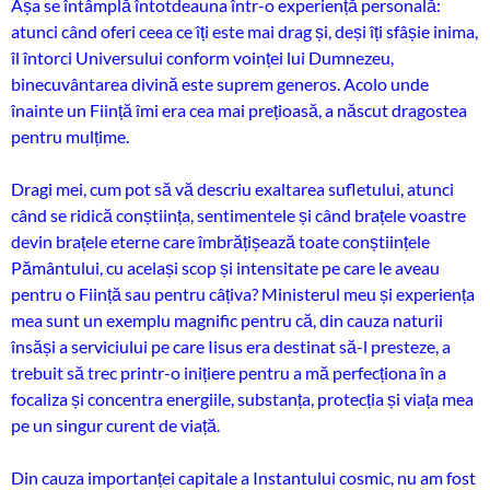
Așa se întâmplă întotdeauna într-o experiență personală:
atunci când oferi ceea ce îți este mai drag și, deși îți sfâșie inima,
îl întorci Universului conform voinței lui Dumnezeu,
binecuvântarea divină este suprem generos. Acolo unde
înainte un Ființă îmi era cea mai prețioasă, a născut dragostea
pentru mulțime.
Dragi mei, cum pot să vă descriu exaltarea sufletului, atunci
când se ridică conștiința, sentimentele și când brațele voastre
devin brațele eterne care îmbrățișează toate conștiințele
Pământului, cu același scop și intensitate pe care le aveau
pentru o Ființă sau pentru câțiva? Ministerul meu și experiența
mea sunt un exemplu magnific pentru că, din cauza naturii
însăși a serviciului pe care Iisus era destinat să-l presteze, a
trebuit să trec printr-o inițiere pentru a mă perfecționa în a
focaliza și concentra energiile, substanța, protecția și viața mea
pe un singur curent de viață.
Din cauza importanței capitale a Instantului cosmic, nu am fost