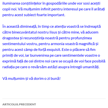
iluminarea conștiințelor în gospodăriile unde vor sosi acești
copii noi. Vă mulțumim infinit pentru interesul pe care îl arătați
pentru acest subiect foarte important.
În această dimineață, în timp ce atenția voastră se îndreaptă
către binecuvântatul nostru Iisus și către mine, vă aducem
dragostea și recunoștința noastră pentru profunzimea
sentimentului vostru, pentru armonia voastră magnifică și
pentru acest câmp de forță exquisit. Este o plăcere să fim
primiți de voi, iar bunvenirea pe care sentimentele voastre o
exprimă față de cei dintre noi care se ocupă de voi face posibilă
radiația pe care o revărsăm astăzi asupra întregii umanități.
Vă mulțumim și vă dorim o zi bună!
Navigare
ARTICOLUL PRECEDENT