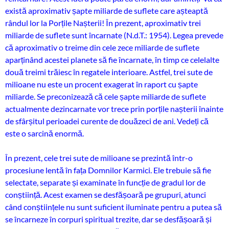
există aproximativ șapte miliarde de suflete care așteaptă
rândul lor la Porțile Nașterii! În prezent, aproximativ trei
miliarde de suflete sunt încarnate (N.d.T.: 1954). Legea prevede
că aproximativ o treime din cele zece miliarde de suflete
aparținând acestei planete să fie încarnate, în timp ce celelalte
două treimi trăiesc în regatele interioare. Astfel, trei sute de
milioane nu este un procent exagerat în raport cu șapte
miliarde. Se preconizează că cele șapte miliarde de suflete
actualmente dezincarnate vor trece prin porțile nașterii înainte
de sfârșitul perioadei curente de douăzeci de ani. Vedeți că
este o sarcină enormă.
În prezent, cele trei sute de milioane se prezintă într-o
procesiune lentă în fața Domnilor Karmici. Ele trebuie să fie
selectate, separate și examinate în funcție de gradul lor de
conștiință. Acest examen se desfășoară pe grupuri, atunci
când conștiințele nu sunt suficient iluminate pentru a putea să
se încarneze în corpuri spiritual trezite, dar se desfășoară și