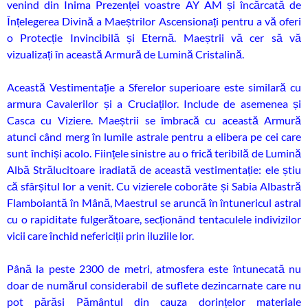
venind din Inima Prezenței voastre AY AM și încărcată de
Înțelegerea Divină a Maeștrilor Ascensionați pentru a vă oferi
o Protecție Invincibilă și Eternă. Maeștrii vă cer să vă
vizualizați în această Armură de Lumină Cristalină.
Această Vestimentație a Sferelor superioare este similară cu
armura Cavalerilor și a Cruciaților. Include de asemenea și
Casca cu Viziere. Maeștrii se îmbracă cu această Armură
atunci când merg în lumile astrale pentru a elibera pe cei care
sunt închiși acolo. Ființele sinistre au o frică teribilă de Lumină
Albă Strălucitoare iradiată de această vestimentație: ele știu
că sfârșitul lor a venit. Cu vizierele coborâte și Sabia Albastră
Flamboiantă în Mână, Maestrul se aruncă în întunericul astral
cu o rapiditate fulgerătoare, secționând tentaculele indivizilor
vicii care închid nefericiții prin iluziile lor.
Până la peste 2300 de metri, atmosfera este întunecată nu
doar de numărul considerabil de suflete dezincarnate care nu
pot părăsi Pământul din cauza dorințelor materiale