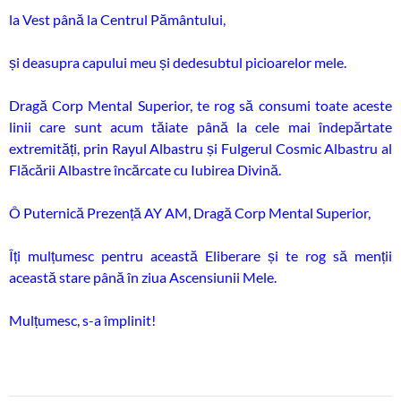
la Vest până la Centrul Pământului,
și deasupra capului meu și dedesubtul picioarelor mele.
Dragă Corp Mental Superior, te rog să consumi toate aceste
linii care sunt acum tăiate până la cele mai îndepărtate
extremități, prin Rayul Albastru și Fulgerul Cosmic Albastru al
Flăcării Albastre încărcate cu Iubirea Divină.
Ô Puternică Prezență AY AM, Dragă Corp Mental Superior,
Îți mulțumesc pentru această Eliberare și te rog să menții
această stare până în ziua Ascensiunii Mele.
Mulțumesc, s-a împlinit!