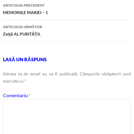
Navigare
ARTICOLUL PRECEDENT
în
MEMORIILE MARIEI – 1
articole
ARTICOLUL URMĂTOR
Zeiță AL PURITĂȚII.
LASĂ UN RĂSPUNS
Adresa ta de email nu va fi publicată.
Câmpurile obligatorii sunt
marcate cu
*
Comentariu
*