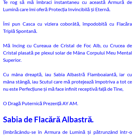
Te rog să mă îmbraci instantaneu cu această Armură de
Lumină care îmi oferă Protecția Invincibilă și Eternă.
Îmi pun Casca cu viziera coborâtă, împodobită cu Flacăra
Triplă Spontană.
Mă încing cu Cureaua de Cristal de Foc Alb, cu Crucea de
Cristal plasată pe plexul solar de Mâna Corpului Meu Mental
Superior.
Cu mâna dreaptă, iau Sabia Albastră Flamboaiantă, iar cu
mâna stângă, iau Scutul care mă protejează împotriva a tot ce
nu este Perfecțiune și mă face infinit receptivă față de Tine,
O Dragă Puternică Prezență AY AM.
Sabia de Flacără Albastră.
(îmbrăcându-se în Armura de Lumină și pătrunzând într-o