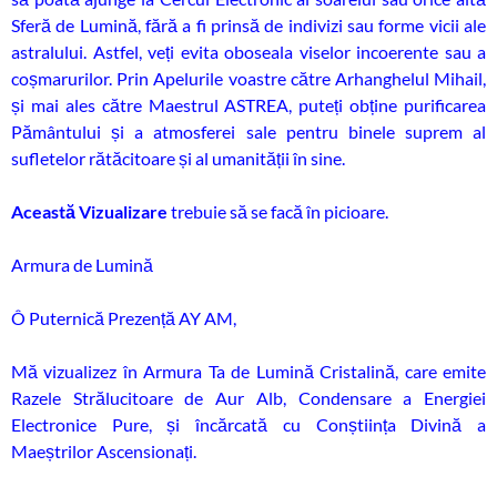
Sferă de Lumină, fără a fi prinsă de indivizi sau forme vicii ale
astralului. Astfel, veți evita oboseala viselor incoerente sau a
coșmarurilor. Prin Apelurile voastre către Arhanghelul Mihail,
și mai ales către Maestrul ASTREA, puteți obține purificarea
Pământului și a atmosferei sale pentru binele suprem al
sufletelor rătăcitoare și al umanității în sine.
Această Vizualizare
trebuie să se facă în picioare.
Armura de Lumină
Ô Puternică Prezență AY AM,
Mă vizualizez în Armura Ta de Lumină Cristalină, care emite
Razele Strălucitoare de Aur Alb, Condensare a Energiei
Electronice Pure, și încărcată cu Conștiința Divină a
Maeștrilor Ascensionați.