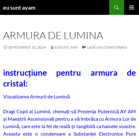
Sari
Caută
eu sunt ayam
la
MENIU
conținut
PRINCI
ARMURA DE LUMINA
SEPTEMBRIE 10, 2024
EUSUNT_MM
LASĂ UN COMENTARIU
instrucțiune pentru armura de
cristal:
Vizualizarea Armurii de Lumină.
Dragi Copii ai Luminii, chemați-vă Prezența Puternică AY AM
și Maeștrii Ascensionați pentru a vă îmbrăca cu Armura Lor de
Lumină, care este la fel de reală și tangibilă ca hainele voastre.
Aceasta este o condensare a Substanței Electronice Pure