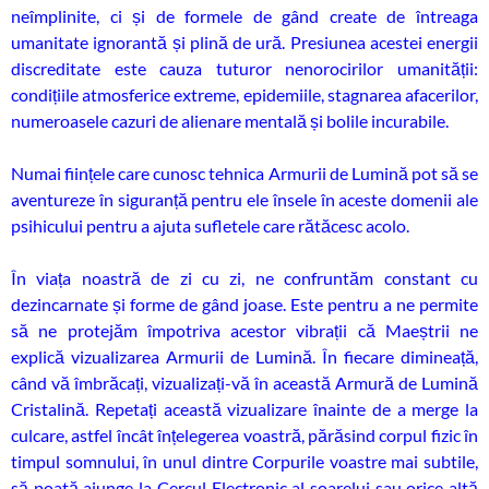
neîmplinite, ci și de formele de gând create de întreaga
umanitate ignorantă și plină de ură. Presiunea acestei energii
discreditate este cauza tuturor nenorocirilor umanității:
condițiile atmosferice extreme, epidemiile, stagnarea afacerilor,
numeroasele cazuri de alienare mentală și bolile incurabile.
Numai ființele care cunosc tehnica Armurii de Lumină pot să se
aventureze în siguranță pentru ele însele în aceste domenii ale
psihicului pentru a ajuta sufletele care rătăcesc acolo.
În viața noastră de zi cu zi, ne confruntăm constant cu
dezincarnate și forme de gând joase. Este pentru a ne permite
să ne protejăm împotriva acestor vibrații că Maeștrii ne
explică vizualizarea Armurii de Lumină. În fiecare dimineață,
când vă îmbrăcați, vizualizați-vă în această Armură de Lumină
Cristalină. Repetați această vizualizare înainte de a merge la
culcare, astfel încât înțelegerea voastră, părăsind corpul fizic în
timpul somnului, în unul dintre Corpurile voastre mai subtile,
să poată ajunge la Cercul Electronic al soarelui sau orice altă