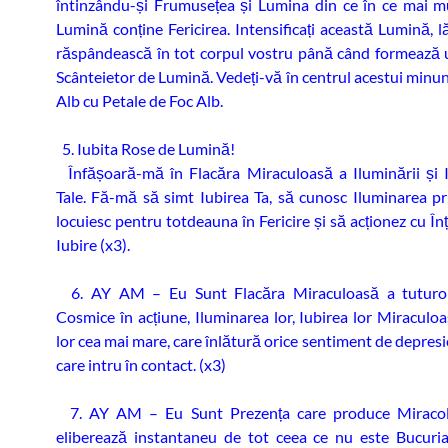
întinzându-și Frumusețea și Lumina din ce în ce mai m
Lumină conține Fericirea. Intensificați această Lumină, l
răspândească în tot corpul vostru până când formează 
Scânteietor de Lumină. Vedeți-vă în centrul acestui minun
Alb cu Petale de Foc Alb.
5. Iubita Rose de Lumină!
Înfășoară-mă în Flacăra Miraculoasă a Iluminării și Iu
Tale. Fă-mă să simt Iubirea Ta, să cunosc Iluminarea pr
locuiesc pentru totdeauna în Fericire și să acționez cu În
Iubire (x3).
6. AY AM – Eu Sunt Flacăra Miraculoasă a tuturo
Cosmice în acțiune, Iluminarea lor, Iubirea lor Miraculoa
lor cea mai mare, care înlătură orice sentiment de depresie
care intru în contact. (x3)
7. AY AM – Eu Sunt Prezența care produce Miracol
eliberează instantaneu de tot ceea ce nu este Bucuri