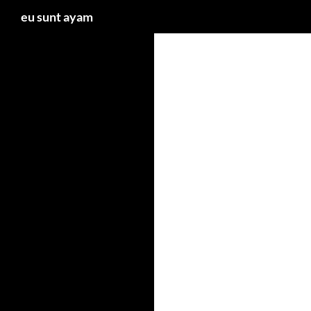
Caută
eu sunt ayam
Sari
la
conținut