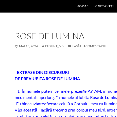
ACASA 1
CARTEA VIEȚII
ROSE DE LUMINA
MAI 15, 2024
EUSUNT_MM
LASĂ UN COMENTARIU
EXTRASE DIN DISCURSURI
DE PREAIUBITA ROSE DE LUMINA.
1. În numele puternicei mele prezențe AY AM, în nume
meu mental superior și în numele al Iubita Rose de Lumin
Eu binecuvântez fiecare celulă a Corpului meu cu Ilumin
Văd această Flacără trecând prin corpul meu fără între
când fiecare celulă a corpului meu va reflecta Fr