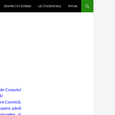
DESPRE CE E VORBA?
LECȚII ESENȚIALE.
RITUAL
le Corpului
ă!
are Cosmică.
rupere, până
umusețea și