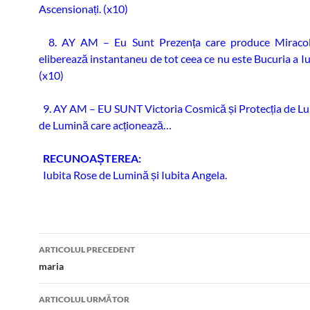
Ascensionați. (x10)
8. AY AM – Eu Sunt Prezența care produce Miracol
eliberează instantaneu de tot ceea ce nu este Bucuria a I
(x10)
9. AY AM – EU SUNT Victoria Cosmică și Protecția de L
de Lumină care acționează…
RECUNOAȘTEREA:
Iubita Rose de Lumină și Iubita Angela.
Navigare
ARTICOLUL PRECEDENT
în
maria
articole
ARTICOLUL URMĂTOR