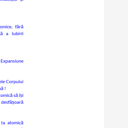
omice, fără
ă a Iubirii
i Expansiune
le Corpului
ă !
omică să își
i desfășoară
 ta atomică