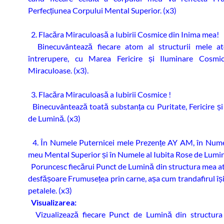
Perfecțiunea Corpului Mental Superior. (x3)
2. Flacăra Miraculoasă a Iubirii Cosmice din Inima mea!
Binecuvântează fiecare atom al structurii mele at
întrerupere, cu Marea Fericire și Iluminare Cosmic
Miraculoase. (x3).
3. Flacăra Miraculoasă a Iubirii Cosmice !
Binecuvântează toată substanța cu Puritate, Fericire ș
de Lumină. (x3)
4. În Numele Puternicei mele Prezențe AY AM, în Nume
meu Mental Superior și în Numele al Iubita Rose de Lumin
Poruncesc fiecărui Punct de Lumină din structura mea at
desfășoare Frumusețea prin carne, așa cum trandafirul îș
petalele. (x3)
Visualizarea:
Vizualizează fiecare Punct de Lumină din structura