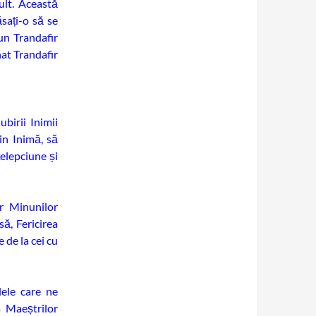
ult. Această
ăsați-o să se
un Trandafir
at Trandafir
birii Inimii
in Inimă, să
țelepciune și
r Minunilor
să, Fericirea
 de la cei cu
ele care ne
a Maeștrilor