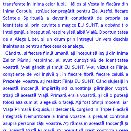
transferate în Inima celor iubiți Hélios și Vesta în flacăra din
Inima Corpului strălucitor pregătit pentru Ele. Astfel, fiecare
Scânteie Spirituală a devenit conștientă de propria sa
identitate și, prin cuvintele magice EU SUNT, a dobândit o
Inteligență, a început să respire și să aibă Viață, Oportunitatea
de a Alege Liber, și un drum prin întregul Univers deschis
înaintea sa pentru a face ceea ce ar alege.
Când tu, și fiecare ființă umană, ați început să ieșiți din Inima
Zeilor Părinți respirând, ați avut cunoștință de identitatea
voastră. V-ați gândit și simțit EU SUNT. V-ați văzut ca Ființe,
conștiente de voi înșivă și, în fiecare fibră, fiecare celulă a
Prezenței voastre, ați realizat Ființa EU SUNT. Când slujeaiți în
această inocență, împărtășind cunoștința părinților voștri,
știați că această Viață Primară era a voastră, și că o puteați
folosi așa cum ați alege să o faceți. Ați fost Sfinții Inocenți, iar
Viața Primară Exquisă, Iridescentă, curgând în Triple Flacără
Integrată Nemuritoare a Inimii voastre, a preluat controlul
asupra personalității voastre. Ați rămas în această Inocență și
cu această Viață Primară, ați început să creați conform a ceea