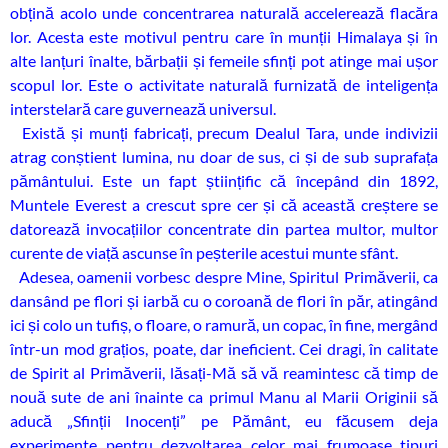
obțină acolo unde concentrarea naturală accelerează flacăra
lor. Acesta este motivul pentru care în munții Himalaya și în
alte lanțuri înalte, bărbații și femeile sfinți pot atinge mai ușor
scopul lor. Este o activitate naturală furnizată de inteligența
interstelară care guvernează universul.
Există și munți fabricați, precum Dealul Tara, unde indivizii
atrag conștient lumina, nu doar de sus, ci și de sub suprafața
pământului. Este un fapt științific că începând din 1892,
Muntele Everest a crescut spre cer și că această creștere se
datorează invocațiilor concentrate din partea multor, multor
curente de viață ascunse în peșterile acestui munte sfânt.
Adesea, oamenii vorbesc despre Mine, Spiritul Primăverii, ca
dansând pe flori și iarbă cu o coroană de flori în păr, atingând
ici și colo un tufiș, o floare, o ramură, un copac, în fine, mergând
într-un mod grațios, poate, dar ineficient. Cei dragi, în calitate
de Spirit al Primăverii, lăsați-Mă să vă reamintesc că timp de
nouă sute de ani înainte ca primul Manu al Marii Originii să
aducă „Sfinții Inocenți” pe Pământ, eu făcusem deja
experimente pentru dezvoltarea celor mai frumoase tipuri