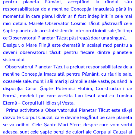
pentru planeta Pământ, acceptând la rândul său
responsabilitatea de a menține Concepția Imaculată până în
momentul în care planul divin ar fi fost îndeplinit în cele mai
mici detalii. Marele Observator Cosmic Tăcut păstrează cele
șapte planete ale acestui sistem în interiorul inimii sale, în timp
ce Observatorul Planetar Tăcut păstrează doar una singură.
Desigur, o Mare Ființă este chemată în același mod pentru a
deveni observatorul tăcut pentru fiecare dintre planetele
sistemului.
Observatorul Planetar Tăcut a preluat responsabilitatea de a
menține Concepția Imaculată pentru Pământ, cu râurile sale,
oceanele sale, munții săi mari și câmpiile sale vaste, punând la
dispoziția Celor Șapte Puternici Elohim, Constructorii de
Formă, modelul pe care aceștia l-au țesut apoi cu Lumina
Eternă – Corpul lui Hélios și Vesta.
Prima activitate a Observatorului Planetar Tăcut este să-și
dezvolte Corpul Cauzal, care devine leagănul pe care planeta
se va odihni. Cele Șapte Mari Sfere, despre care vom vorbi
adesea, sunt cele șapte benzi de culori ale Corpului Cauzal al