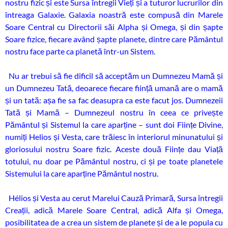
nostru fizic și este Sursa întregii Vieți și a tuturor lucrurilor din
întreaga Galaxie. Galaxia noastră este compusă din Marele
Soare Central cu Directorii săi Alpha și Omega, și din șapte
Soare fizice, fiecare având șapte planete, dintre care Pământul
nostru face parte ca planetă într-un Sistem.
Nu ar trebui să fie dificil să acceptăm un Dumnezeu Mamă și
un Dumnezeu Tată, deoarece fiecare ființă umană are o mamă
și un tată: așa fie sa fac deasupra ca este facut jos. Dumnezeii
Tată și Mamă – Dumnezeul nostru în ceea ce privește
Pământul și Sistemul la care aparține – sunt doi Ființe Divine,
numiți Helios și Vesta, care trăiesc în interiorul minunatului și
gloriosului nostru Soare fizic. Aceste două Ființe dau Viață
totului, nu doar pe Pământul nostru, ci și pe toate planetele
Sistemului la care aparține Pământul nostru.
Hélios și Vesta au cerut Marelui Cauză Primară, Sursa întregii
Creații, adică Marele Soare Central, adică Alfa și Omega,
posibilitatea de a crea un sistem de planete și de a le popula cu