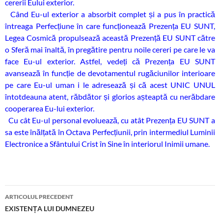
cererii Eului exterior.
Când Eu-ul exterior a absorbit complet și a pus în practică
întreaga Perfecțiune în care funcționează Prezența EU SUNT,
Legea Cosmică propulsează această Prezență EU SUNT către
o Sferă mai înaltă, în pregătire pentru noile cereri pe care le va
face Eu-ul exterior. Astfel, vedeți că Prezența EU SUNT
avansează în funcție de devotamentul rugăciunilor interioare
pe care Eu-ul uman i le adresează și că acest UNIC UNUL
întotdeauna atent, răbdător și glorios așteaptă cu nerăbdare
cooperarea Eu-lui exterior.
Cu cât Eu-ul personal evoluează, cu atât Prezența EU SUNT a
sa este înălțată în Octava Perfecțiunii, prin intermediul Luminii
Electronice a Sfântului Crist în Sine în interiorul Inimii umane.
Navigare
ARTICOLUL PRECEDENT
în
EXISTENȚA LUI DUMNEZEU