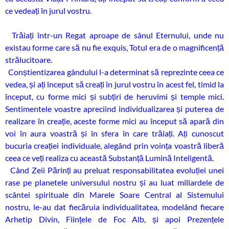
ce vedeați în jurul vostru.
Trăiați într-un Regat aproape de sânul Eternului, unde nu
existau forme care să nu fie exquis, Totul era de o magnificență
strălucitoare.
Conștientizarea gândului l-a determinat să reprezinte ceea ce
vedea, și ați început să creați în jurul vostru în acest fel, timid la
început, cu forme mici și subțiri de heruvimi și temple mici.
Sentimentele voastre apreciind individualizarea și puterea de
realizare în creație, aceste forme mici au început să apară din
voi în aura voastră și în sfera în care trăiați. Ați cunoscut
bucuria creației individuale, alegând prin voința voastră liberă
ceea ce veți realiza cu această Substanță Lumină Inteligentă.
Când Zeii Părinți au preluat responsabilitatea evoluției unei
rase pe planetele universului nostru și au luat miliardele de
scântei spirituale din Marele Soare Central al Sistemului
nostru, le-au dat fiecăruia individualitatea, modelând fiecare
Arhetip Divin, Ființele de Foc Alb, și apoi Prezențele