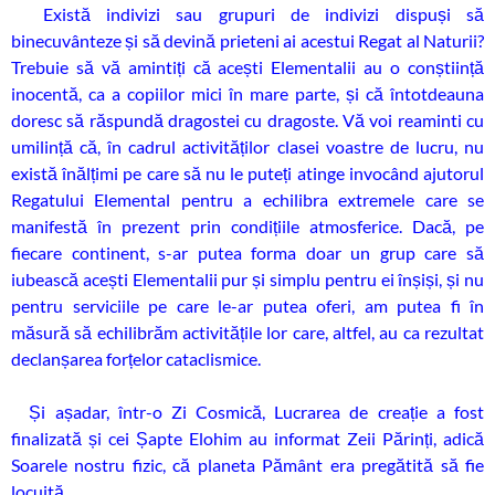
Există indivizi sau grupuri de indivizi dispuși să
binecuvânteze și să devină prieteni ai acestui Regat al Naturii?
Trebuie să vă amintiți că acești Elementalii au o conștiință
inocentă, ca a copiilor mici în mare parte, și că întotdeauna
doresc să răspundă dragostei cu dragoste. Vă voi reaminti cu
umilință că, în cadrul activităților clasei voastre de lucru, nu
există înălțimi pe care să nu le puteți atinge invocând ajutorul
Regatului Elemental pentru a echilibra extremele care se
manifestă în prezent prin condițiile atmosferice. Dacă, pe
fiecare continent, s-ar putea forma doar un grup care să
iubească acești Elementalii pur și simplu pentru ei înșiși, și nu
pentru serviciile pe care le-ar putea oferi, am putea fi în
măsură să echilibrăm activitățile lor care, altfel, au ca rezultat
declanșarea forțelor cataclismice.
Și așadar, într-o Zi Cosmică, Lucrarea de creație a fost
finalizată și cei Șapte Elohim au informat Zeii Părinți, adică
Soarele nostru fizic, că planeta Pământ era pregătită să fie
locuită.