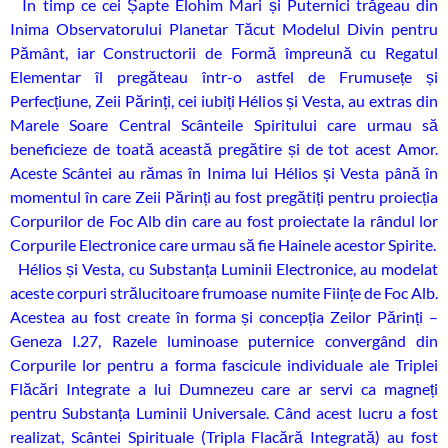
În timp ce cei Șapte Elohim Mari și Puternici trăgeau din
Inima Observatorului Planetar Tăcut Modelul Divin pentru
Pământ, iar Constructorii de Formă împreună cu Regatul
Elementar îl pregăteau într-o astfel de Frumusețe și
Perfecțiune, Zeii Părinți, cei iubiți Hélios și Vesta, au extras din
Marele Soare Central Scânteile Spiritului care urmau să
beneficieze de toată această pregătire și de tot acest Amor.
Aceste Scântei au rămas în Inima lui Hélios și Vesta până în
momentul în care Zeii Părinți au fost pregătiți pentru proiecția
Corpurilor de Foc Alb din care au fost proiectate la rândul lor
Corpurile Electronice care urmau să fie Hainele acestor Spirite.
Hélios și Vesta, cu Substanța Luminii Electronice, au modelat
aceste corpuri strălucitoare frumoase numite Ființe de Foc Alb.
Acestea au fost create în forma și concepția Zeilor Părinți –
Geneza I.27, Razele luminoase puternice convergând din
Corpurile lor pentru a forma fascicule individuale ale Triplei
Flăcări Integrate a lui Dumnezeu care ar servi ca magneți
pentru Substanța Luminii Universale. Când acest lucru a fost
realizat, Scântei Spirituale (Tripla Flacără Integrată) au fost