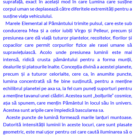
suprafață, exact în același mod în care Lumina care susține
corpul uman se deplasează către diferitele extremități pentru a
susține viața vehiculului.
Marele Elemental al Pământului trimite pulsul, care este sub
conducerea Mea și a celor iubiți Virgo și Pelleur, precum și
presiunea care dă viață tuturor plantelor, recoltelor, florilor și
copacilor care permit corpurilor fizice ale rasei umane să
supraviețuiască. Acolo unde presiunea luminii este mai
intensă, ridică crusta pământului pentru a forma munții,
dealurile și platourile înalte. Concepția divină a acestei planete,
precum și a tuturor celorlalte, cere ca, în anumite puncte,
lumina concentrată să fie bine susținută, pentru a menține
echilibrul planetei pe axa sa, la fel cum puneți suporturi pentru
a menține tavanul unei clădiri. Acestea sunt „bolțurile” cosmice,
așa să spunem, care mențin Pământul în locul său în univers.
Acestea sunt aripile care împiedică bascularea sa.
Aceste puncte de lumină formează marile lanțuri muntoase.
Datorită intensității luminii în aceste locuri, care sunt plasate
geometric, este mai ușor pentru cei care caută iluminarea să o