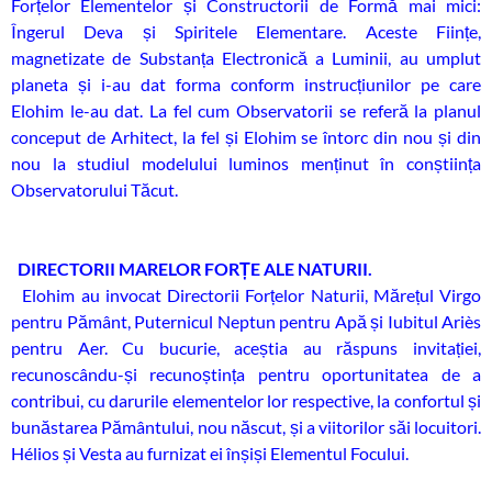
Forțelor Elementelor și Constructorii de Formă mai mici:
Îngerul Deva și Spiritele Elementare. Aceste Ființe,
magnetizate de Substanța Electronică a Luminii, au umplut
planeta și i-au dat forma conform instrucțiunilor pe care
Elohim le-au dat. La fel cum Observatorii se referă la planul
conceput de Arhitect, la fel și Elohim se întorc din nou și din
nou la studiul modelului luminos menținut în conștiința
Observatorului Tăcut.
DIRECTORII MARELOR FORȚE ALE NATURII.
Elohim au invocat Directorii Forțelor Naturii, Mărețul Virgo
pentru Pământ, Puternicul Neptun pentru Apă și Iubitul Ariès
pentru Aer. Cu bucurie, aceștia au răspuns invitației,
recunoscându-și recunoștința pentru oportunitatea de a
contribui, cu darurile elementelor lor respective, la confortul și
bunăstarea Pământului, nou născut, și a viitorilor săi locuitori.
Hélios și Vesta au furnizat ei înșiși Elementul Focului.