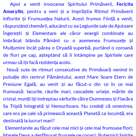
Apoi a venit invocarea Spiritului Primăverii,
Fericita
Amaryllis
, pentru a veni și a împrăștia Ritmul Primăverii
înflorite și Frumusețea Naturii. Acest frumos Ființă a venit,
răspunzând chemării, aducând cu ea Legiunile sale de Ajutoare
Îngerești și Elementare ale căror energii combinate au
îmbrăcat blânda Pământ cu o asemenea Frumusețe și
Mulțumire încât părea o Dryadă superbă, purtând o coroană
de flori pe cap, așteptând să îi întâmpine pe Spiritele care
urmau să își facă rezidența acolo.
Nouă sute de ritmuri consecutive de Primăvară venind în
pulsație din centrul Pământului, acest Mare Soare Etern de
Presiune Egală, au venit și au făcut-o din ce în ce mai
frumoasă: lacurile, râurile mari, cascadele uriașe, mările de
cristal, munții își îndreptau vârfurile către Dumnezeu și Flacăra
Sa Triplă Integrată și Nemuritoare. Nu credeți că omenirea,
care era pe cale să primească această Planetă ca locuință, era
destinată la lucruri mari?
Elementarele au făcut cele mai mici și cele mai frumoase flori;
Marele Deva a desfășurat frunzele pe copaci; Puternicii Spirite