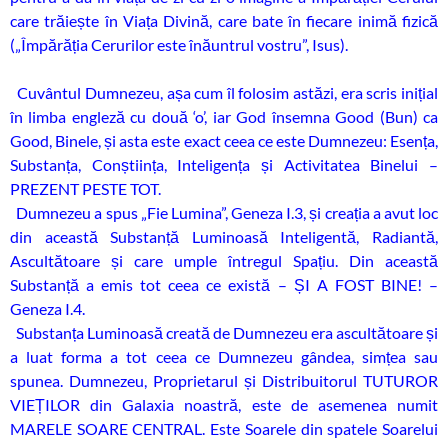
care trăiește în Viața Divină, care bate în fiecare inimă fizică
(„Împărăția Cerurilor este înăuntrul vostru”, Isus).
Cuvântul Dumnezeu, așa cum îl folosim astăzi, era scris inițial
în limba engleză cu două ‘o’, iar God însemna Good (Bun) ca
Good, Binele, și asta este exact ceea ce este Dumnezeu: Esența,
Substanța, Conștiința, Inteligența și Activitatea Binelui –
PREZENT PESTE TOT.
Dumnezeu a spus „Fie Lumina”, Geneza I.3, și creația a avut loc
din această Substanță Luminoasă Inteligentă, Radiantă,
Ascultătoare și care umple întregul Spațiu. Din această
Substanță a emis tot ceea ce există – ȘI A FOST BINE! –
Geneza I.4.
Substanța Luminoasă creată de Dumnezeu era ascultătoare și
a luat forma a tot ceea ce Dumnezeu gândea, simțea sau
spunea. Dumnezeu, Proprietarul și Distribuitorul TUTUROR
VIEȚILOR din Galaxia noastră, este de asemenea numit
MARELE SOARE CENTRAL. Este Soarele din spatele Soarelui