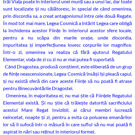
trăi Viața poate în interiorul unei munți sau a unui lac, dar toate
sunt localizate și nu călătoresc, în special de când omenirea,
prin discordia sa, a creat antagonismul între cele două Regate.
În mod tot mai mare, Legea Cosmică a întărit Legea care obligă
la închiderea acestor Ființe în interiorul acestor sfere locale,
pentru a nu scăpa din marile orașe, unde discordia,
impuritatea și imperfecțiunea lovesc corpurile lor magnifice.
Într-o zi, omenirea va realiza că fără ajutorul Regatului
Elementar, viața de zi cu zi nu ar mai putea fi suportată.
Când Dragostea, produsă conștient, este eliberată de un grup
de ființe neascensionate, Legea Cosmică însăși își pleacă capul,
și nu există sferă din care aceste Ființe să nu poată fi atrase
pentru Binecuvântările Dragostei.
Omenirea, în majoritatea ei, nu mai știe că Ființele Regatului
Elemental există. Și nu știe că trăiește datorită sacrificiului
acestui Mare Regat Invizibil, ai cărui membri lucrează
neîncetat, noapte și zi, pentru a evita ca poluarea emanărilor
lor să îl sufocă într-o măsură în care suflul să nu mai poată fi
aspirat în nări sau reținut în interiorul formei.