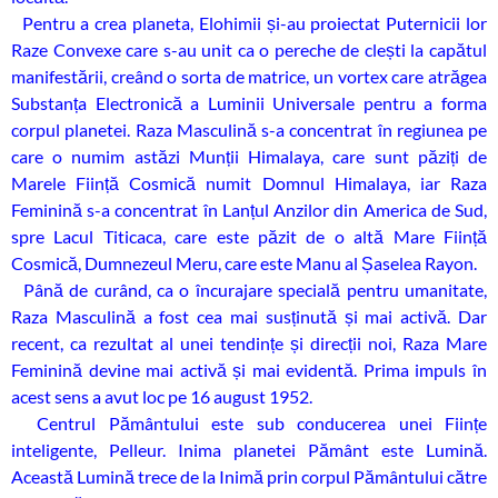
Pentru a crea planeta, Elohimii și-au proiectat Puternicii lor
Raze Convexe care s-au unit ca o pereche de clești la capătul
manifestării, creând o sorta de matrice, un vortex care atrăgea
Substanța Electronică a Luminii Universale pentru a forma
corpul planetei. Raza Masculină s-a concentrat în regiunea pe
care o numim astăzi Munții Himalaya, care sunt păziți de
Marele Ființă Cosmică numit Domnul Himalaya, iar Raza
Feminină s-a concentrat în Lanțul Anzilor din America de Sud,
spre Lacul Titicaca, care este păzit de o altă Mare Ființă
Cosmică, Dumnezeul Meru, care este Manu al Șaselea Rayon.
Până de curând, ca o încurajare specială pentru umanitate,
Raza Masculină a fost cea mai susținută și mai activă. Dar
recent, ca rezultat al unei tendințe și direcții noi, Raza Mare
Feminină devine mai activă și mai evidentă. Prima impuls în
acest sens a avut loc pe 16 august 1952.
Centrul Pământului este sub conducerea unei Ființe
inteligente, Pelleur. Inima planetei Pământ este Lumină.
Această Lumină trece de la Inimă prin corpul Pământului către