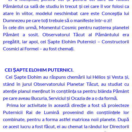
Pământul ca sală de studiu în trecut și cei care îl vor folosi ca
atare în viitor, modelul neschimbat care este Concepția lui
Dumnezeu pe care toți trebuie să o manifeste într-o zi!
În cele din urmă, Momentul Cosmic pentru nașterea planetei
Pământ a sosit. Observatorul Tăcut al Pământului era
pregătit, iar apoi, cei Șapte Elohim Puternici – Constructorii
Cosmici ai Formei – au fost chemați.
CEI ȘAPTE ELOHIM PUTERNICI.
Cei Șapte Elohim au răspuns chemării lui Hélios și Vesta și,
stând în jurul Observatorului Planetar Tăcut, au studiat cu
atenție planul menținut în conștiința sa pentru blânda Pământ
pe care aveau Bucuria, Serviciul și Ocazia de a o da formă.
Prima lor activitate în această direcție a fost să proiecteze
Puternicii Rai de Lumină provenind din conștiințele lor
combinate, pentru a forma astfel matricea noii planete. După
ce acest lucru a fost făcut, ei au chemat la rândul lor Directorii