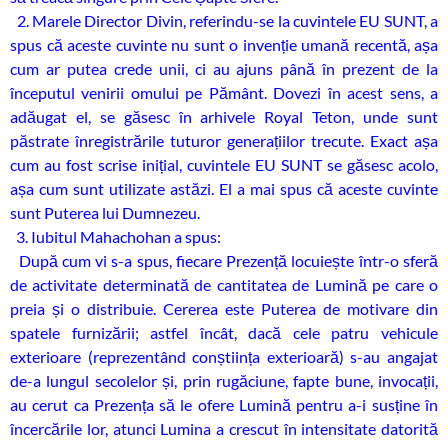
2. Marele Director Divin, referindu-se la cuvintele EU SUNT, a
spus că aceste cuvinte nu sunt o invenție umană recentă, așa
cum ar putea crede unii, ci au ajuns până în prezent de la
începutul venirii omului pe Pământ. Dovezi în acest sens, a
adăugat el, se găsesc în arhivele Royal Teton, unde sunt
păstrate înregistrările tuturor generațiilor trecute. Exact așa
cum au fost scrise inițial, cuvintele EU SUNT se găsesc acolo,
așa cum sunt utilizate astăzi. El a mai spus că aceste cuvinte
sunt Puterea lui Dumnezeu.
3. Iubitul Mahachohan a spus:
După cum vi s-a spus, fiecare Prezență locuiește într-o sferă
de activitate determinată de cantitatea de Lumină pe care o
preia și o distribuie. Cererea este Puterea de motivare din
spatele furnizării; astfel încât, dacă cele patru vehicule
exterioare (reprezentând conștiința exterioară) s-au angajat
de-a lungul secolelor și, prin rugăciune, fapte bune, invocații,
au cerut ca Prezența să le ofere Lumină pentru a-i susține în
încercările lor, atunci Lumina a crescut în intensitate datorită