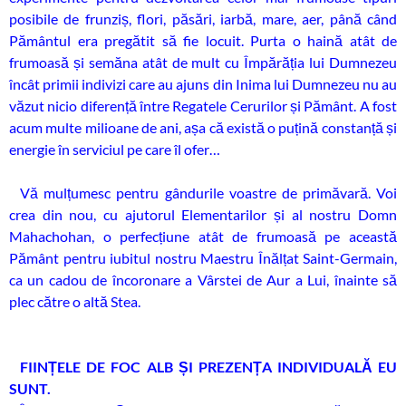
posibile de frunziș, flori, păsări, iarbă, mare, aer, până când
Pământul era pregătit să fie locuit. Purta o haină atât de
frumoasă și semăna atât de mult cu Împărăția lui Dumnezeu
încât primii indivizi care au ajuns din Inima lui Dumnezeu nu au
văzut nicio diferență între Regatele Cerurilor și Pământ. A fost
acum multe milioane de ani, așa că există o puțină constanță și
energie în serviciul pe care îl ofer…
Vă mulțumesc pentru gândurile voastre de primăvară. Voi
crea din nou, cu ajutorul Elementarilor și al nostru Domn
Mahachohan, o perfecțiune atât de frumoasă pe această
Pământ pentru iubitul nostru Maestru Înălțat Saint-Germain,
ca un cadou de încoronare a Vârstei de Aur a Lui, înainte să
plec către o altă Stea.
FIINȚELE DE FOC ALB ȘI PREZENȚA INDIVIDUALĂ EU
SUNT.