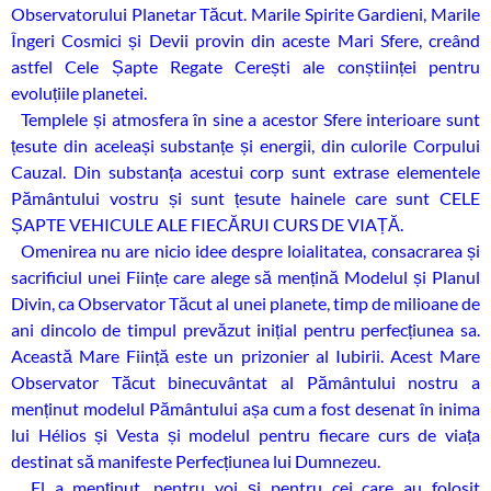
Observatorului Planetar Tăcut. Marile Spirite Gardieni, Marile
Îngeri Cosmici și Devii provin din aceste Mari Sfere, creând
astfel Cele Șapte Regate Cerești ale conștiinței pentru
evoluțiile planetei.
Templele și atmosfera în sine a acestor Sfere interioare sunt
țesute din aceleași substanțe și energii, din culorile Corpului
Cauzal. Din substanța acestui corp sunt extrase elementele
Pământului vostru și sunt țesute hainele care sunt CELE
ȘAPTE VEHICULE ALE FIECĂRUI CURS DE VIAȚĂ.
Omenirea nu are nicio idee despre loialitatea, consacrarea și
sacrificiul unei Ființe care alege să mențină Modelul și Planul
Divin, ca Observator Tăcut al unei planete, timp de milioane de
ani dincolo de timpul prevăzut inițial pentru perfecțiunea sa.
Această Mare Ființă este un prizonier al Iubirii. Acest Mare
Observator Tăcut binecuvântat al Pământului nostru a
menținut modelul Pământului așa cum a fost desenat în inima
lui Hélios și Vesta și modelul pentru fiecare curs de viața
destinat să manifeste Perfecțiunea lui Dumnezeu.
El a menținut, pentru voi și pentru cei care au folosit