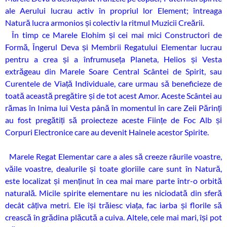
ale Aerului lucrau activ în propriul lor Element; întreaga
Natură lucra armonios și colectiv la ritmul Muzicii Creării.
În timp ce Marele Elohim și cei mai mici Constructori de
Formă, Îngerul Deva și Membrii Regatului Elementar lucrau
pentru a crea și a înfrumuseța Planeta, Helios și Vesta
extrăgeau din Marele Soare Central Scântei de Spirit, sau
Curentele de Viață Individuale, care urmau să beneficieze de
toată această pregătire și de tot acest Amor. Aceste Scântei au
rămas în Inima lui Vesta până în momentul în care Zeii Părinți
au fost pregătiți să proiecteze aceste Ființe de Foc Alb și
Corpuri Electronice care au devenit Hainele acestor Spirite.
Marele Regat Elementar care a ales să creeze râurile voastre,
văile voastre, dealurile și toate gloriile care sunt în Natură,
este localizat și menținut în cea mai mare parte într-o orbită
naturală. Micile spirite elementare nu ies niciodată din sferă
decât câțiva metri. Ele își trăiesc viața, fac iarba și florile să
crească în grădina plăcută a cuiva. Altele, cele mai mari, își pot