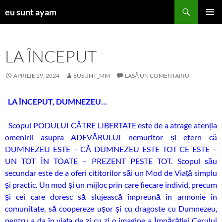
Sari
Caută
eu sunt ayam
la
MENIU
conținut
PRINCI
LA ÎNCEPUT
APRILIE 29, 2024
EUSUNT_MM
LASĂ UN COMENTARIU
LA ÎNCEPUT, DUMNEZEU…
Scopul PODULUI CĂTRE LIBERTATE este de a atrage atenția
omenirii asupra ADEVĂRULUI nemuritor și etern că
DUMNEZEU ESTE – CĂ DUMNEZEU ESTE TOT CE ESTE –
UN TOT ÎN TOATE – PREZENT PESTE TOT. Scopul său
secundar este de a oferi cititorilor săi un Mod de Viață simplu
și practic. Un mod și un mijloc prin care fiecare individ, precum
și cei care doresc să slujească împreună în armonie în
comunitate, să coopereze ușor și cu dragoste cu Dumnezeu,
pentru a da în viața de zi cu zi o imagine a Împărăției Cerului