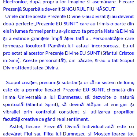
Electronice, după propria lor imagine și asemănare. Fiecare
Prezență Superbă a devenit SINGURUL FIU NĂSCUT.
Unele dintre aceste Prezențe Divine s-au divizat și au devenit
două perfecte „Prezențe EU SUNT”, care au trimis o parte din
ele în lumea formei pentru a-și dezvolta propria Natură Divină
și a extinde granițele Împărăției Tatălui. Personalitățile care
formează locuitorii Pământului astăzi încorporează Eu-ul
proiectat al acestor Prezențe Divine EU SUNT (Sfântul Cristos
în Sine). Aceste personalități, din păcate, și-au uitat Scopul
Divin și Identitatea Divină.
Scopul creației, precum și substanța oricărui sistem de lumi,
este de a permite fiecărei Prezențe EU SUNT, chemată din
Inima Universală a lui Dumnezeu, să dezvolte o natură
spirituală (Sfântul Spirit), să devină Stăpân al energiei și
vibrației prin controlul conștient și utilizarea propriilor
facultăți creative de gândire și sentiment.
Astfel, fiecare Prezență Divină Individualizată este cu
adevărat Fiul sau Fiica lui Dumnezeu și Moștenitoarea tot