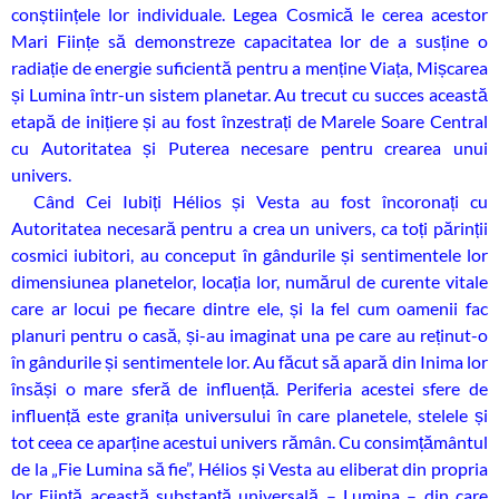
conștiințele lor individuale. Legea Cosmică le cerea acestor
Mari Ființe să demonstreze capacitatea lor de a susține o
radiație de energie suficientă pentru a menține Viața, Mișcarea
și Lumina într-un sistem planetar. Au trecut cu succes această
etapă de inițiere și au fost înzestrați de Marele Soare Central
cu Autoritatea și Puterea necesare pentru crearea unui
univers.
Când Cei Iubiți Hélios și Vesta au fost încoronați cu
Autoritatea necesară pentru a crea un univers, ca toți părinții
cosmici iubitori, au conceput în gândurile și sentimentele lor
dimensiunea planetelor, locația lor, numărul de curente vitale
care ar locui pe fiecare dintre ele, și la fel cum oamenii fac
planuri pentru o casă, și-au imaginat una pe care au reținut-o
în gândurile și sentimentele lor. Au făcut să apară din Inima lor
însăși o mare sferă de influență. Periferia acestei sfere de
influență este granița universului în care planetele, stelele și
tot ceea ce aparține acestui univers rămân. Cu consimțământul
de la „Fie Lumina să fie”, Hélios și Vesta au eliberat din propria
lor Ființă această substanță universală – Lumina – din care