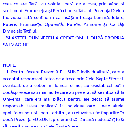
ceea ce are Tatăl, cu voința liberă de a crea, prin gând și
sentiment, Frumusețea și Perfecțiunea Tatălui. Prezența Divină
Individualizată conține în ea însăși întreaga Lumină, Iubire,
Putere, Frumusețe, Opulență, Purețe, Armonie și Calități
Divine ale Tatălui.
ȘI ASTFEL DUMNEZEU A CREAT OMUL DUPĂ PROPRIA
SA IMAGINE.
NOTE.
1. Pentru fiecare Prezență EU SUNT individualizată, care a
acceptat responsabilitatea de a trece prin Cele Șapte Sfere și,
eventual, de a coborî în lumea formei, au existat cel puțin
douăsprezece sau mai multe care au preferat să se întoarcă la
Universal, care era mai plăcut pentru ele decât să asume
responsabilitatea implicată în individualizare. Unele altele,
apoi, folosindu-și liberul arbitru, au refuzat să fie împărțite în
două Prezențe EU SUNT, preferând să rămână nedespărțite și
să treacă singure prin Cele Șapte Sfere.