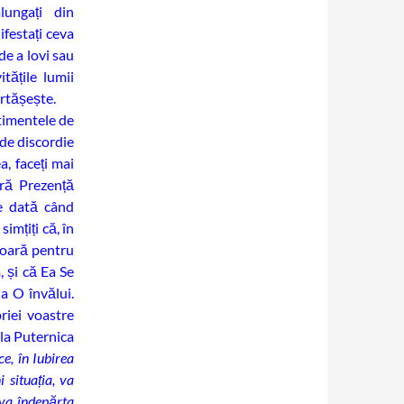
ungați din
ifestați ceva
de a lovi sau
tățile lumii
ărtășește.
ntimentele de
 de discordie
a, faceți mai
ră Prezență
e dată când
imțiți că, în
șoară pentru
 și că Ea Se
a O învălui.
riei voastre
 la Puternica
ce, în Iubirea
 situația, va
 va îndepărta