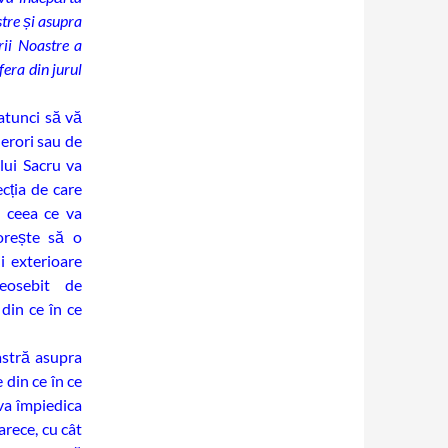
tre și asupra
rii Noastre a
fera din jurul
tunci să vă
 erori sau de
lui Sacru va
cția de care
t ceea ce va
orește să o
i exterioare
eosebit de
din ce în ce
astră asupra
 din ce în ce
va împiedica
rece, cu cât