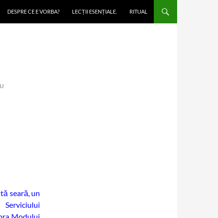
DESPRE CE E VORBA?
LECȚII ESENȚIALE.
RITUAL
IU
stă seară, un
 Serviciului
supra Modului