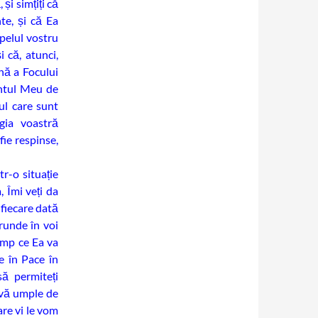
și simțiți că
te, și că Ea
pelul vostru
 că, atunci,
nă a Focului
entul Meu de
ul care sunt
rgia voastră
 fie respinse,
tr-o situație
 Îmi veți da
 fiecare dată
runde în voi
timp ce Ea va
e în Pace în
să permiteți
 vă umple de
are vi le vom