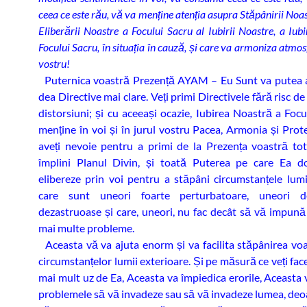
ceea ce este rău, vă va menține atenția asupra Stăpânirii Noas
Eliberării Noastre a Focului Sacru al Iubirii Noastre, a Iubi
Focului Sacru, în situația în cauză, și care va armoniza atmos
vostru!
Puternica voastră Prezență AYAM – Eu Sunt va putea a
dea Directive mai clare. Veți primi Directivele fără risc de
distorsiuni; și cu aceeași ocazie, Iubirea Noastră a Focu
menține în voi și în jurul vostru Pacea, Armonia și Prote
aveți nevoie pentru a primi de la Prezența voastră to
împlini Planul Divin, și toată Puterea pe care Ea d
elibereze prin voi pentru a stăpâni circumstanțele lumi
care sunt uneori foarte perturbatoare, uneori d
dezastruoase și care, uneori, nu fac decât să vă impună 
mai multe probleme.
Aceasta vă va ajuta enorm și va facilita stăpânirea vo
circumstanțelor lumii exterioare. Și pe măsură ce veți face
mai mult uz de Ea, Aceasta va împiedica erorile, Aceasta 
problemele să vă invadeze sau să vă invadeze lumea, deoa