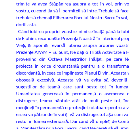
trimite va avea Stăpânirea asupra a tot în voi, prin voi
vostru, cu condiția să Îi permiteți să intre. Trebuie să faceț
trebuie să chemați Eliberarea Focului Nostru Sacru în voi
doriți asta.
Când iubirea propriei voastre inimi se înalță până la Iub
de Elohim, recunoaște Prezența Noastră în interiorul prop
Vieți, și apoi își revarsă iubirea asupra propriei voast
Prezențe AYAM – Eu Sunt, Ne dați o Triplă Activitate a F
provenind din Octava Maeștrilor Înălțați, pe care 
proiecta în orice circumstanță pentru a o transforma
discordantă, în ceea ce împlinește Planul Divin. Aceasta 
oboseală excesivă. Aceasta vă va evita să deveniți 
sugestiilor de teamă care sunt peste tot în lumea 
Umanitatea generează în permanență o asemenea c
distrugere, teama bântuie atât de mult peste tot, în
mențineți în permanență o protecție izolatoare pentru a v
ea, ea va pătrunde în voi și vă va distruge, tot așa cum va
restul în lumea exterioară. Dar când vă umpleți de Cont
al Manifestării prin Focul Sacru, când Ne cereți să vă um