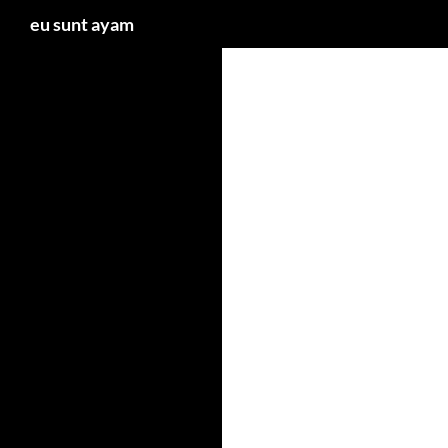
Caută
eu sunt ayam
Sari
la
conținut