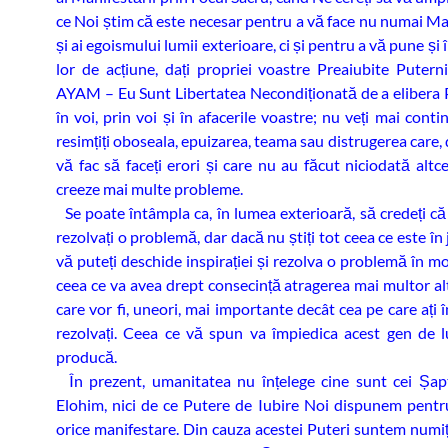
ce Noi știm că este necesar pentru a vă face nu numai Maeș
și ai egoismului lumii exterioare, ci și pentru a vă pune și î
lor de acțiune, dați propriei voastre Preaiubite Putern
AYAM – Eu Sunt Libertatea Necondiționată de a elibera 
în voi, prin voi și în afacerile voastre; nu veți mai conti
resimțiți oboseala, epuizarea, teama sau distrugerea care, 
vă fac să faceți erori și care nu au făcut niciodată altc
creeze mai multe probleme.
Se poate întâmpla ca, în lumea exterioară, să credeți că 
rezolvați o problemă, dar dacă nu știți tot ceea ce este în 
vă puteți deschide inspirației și rezolva o problemă în m
ceea ce va avea drept consecință atragerea mai multor a
care vor fi, uneori, mai importante decât cea pe care ați 
rezolvați. Ceea ce vă spun va împiedica acest gen de l
producă.
În prezent, umanitatea nu înțelege cine sunt cei Șap
Elohim, nici de ce Putere de Iubire Noi dispunem pentr
orice manifestare. Din cauza acestei Puteri suntem numiț