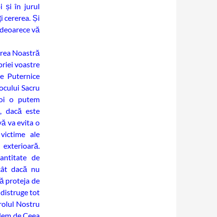
 și în jurul
i cererea. Și
, deoarece vă
irea Noastră
riei voastre
re Puternice
ocului Sacru
Noi o putem
, dacă este
vă va evita o
victime ale
exterioară.
antitate de
cât dacă nu
ă proteja de
 distruge tot
rolul Nostru
plem de Ceea