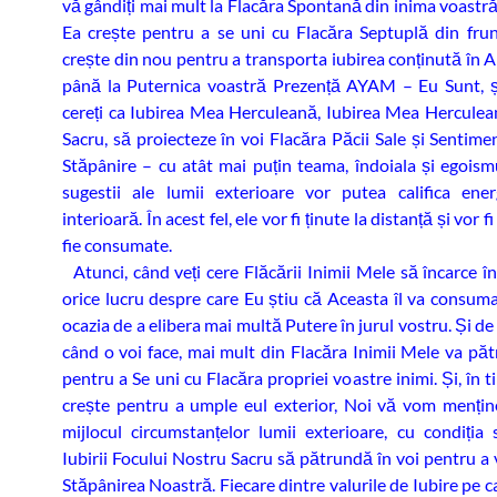
vă gândiți mai mult la Flacăra Spontană din inima voastră, 
Ea crește pentru a se uni cu Flacăra Septuplă din frun
crește din nou pentru a transporta iubirea conținută în A
până la Puternica voastră Prezență AYAM – Eu Sunt, și
cereți ca Iubirea Mea Herculeană, Iubirea Mea Herculea
Sacru, să proiecteze în voi Flacăra Păcii Sale și Sentim
Stăpânire – cu atât mai puțin teama, îndoiala și egoism
sugestii ale lumii exterioare vor putea califica ene
interioară. În acest fel, ele vor fi ținute la distanță și vor fi
fie consumate.
Atunci, când veți cere Flăcării Inimii Mele să încarce în
orice lucru despre care Eu știu că Aceasta îl va consuma,
ocazia de a elibera mai multă Putere în jurul vostru. Și de
când o voi face, mai mult din Flacăra Inimii Mele va păt
pentru a Se uni cu Flacăra propriei voastre inimi. Și, în 
crește pentru a umple eul exterior, Noi vă vom mențin
mijlocul circumstanțelor lumii exterioare, cu condiția 
Iubirii Focului Nostru Sacru să pătrundă în voi pentru a
Stăpânirea Noastră. Fiecare dintre valurile de Iubire pe c