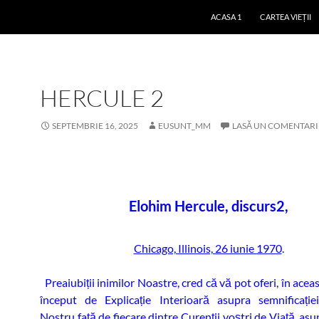
ACASA 1
CARTEA VIEȚII
HERCULE 2
SEPTEMBRIE 16, 2025
EUSUNT_MM
LASĂ UN COMENTAR
Elohim Hercule, discurs2,
Chicago, Illinois, 26 iunie 1970
.
Preaiubiții inimilor Noastre, cred că vă pot oferi, în acea
început de Explicație Interioară asupra semnificației
Nostru față de fiecare dintre Curenții voștri de Viață, a