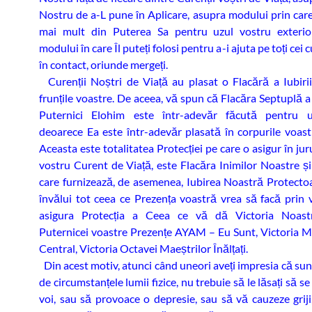
Nostru de a-L pune în Aplicare, asupra modului prin care
mai mult din Puterea Sa pentru uzul vostru exterio
modului în care Îl puteți folosi pentru a-i ajuta pe toți cei c
în contact, oriunde mergeți.
Curenții Noștri de Viață au plasat o Flacără a Iubiri
frunțile voastre. De aceea, vă spun că Flacăra Septuplă a
Puternici Elohim este într-adevăr făcută pentru u
deoarece Ea este într-adevăr plasată în corpurile voast
Aceasta este totalitatea Protecției pe care o asigur în jur
vostru Curent de Viață, este Flacăra Inimilor Noastre și
care furnizează, de asemenea, Iubirea Noastră Protecto
învălui tot ceea ce Prezența voastră vrea să facă prin 
asigura Protecția a Ceea ce vă dă Victoria Noastr
Puternicei voastre Prezențe AYAM – Eu Sunt, Victoria M
Central, Victoria Octavei Maeștrilor Înălțați.
Din acest motiv, atunci când uneori aveți impresia că sunt
de circumstanțele lumii fizice, nu trebuie să le lăsați să se
voi, sau să provoace o depresie, sau să vă cauzeze griji