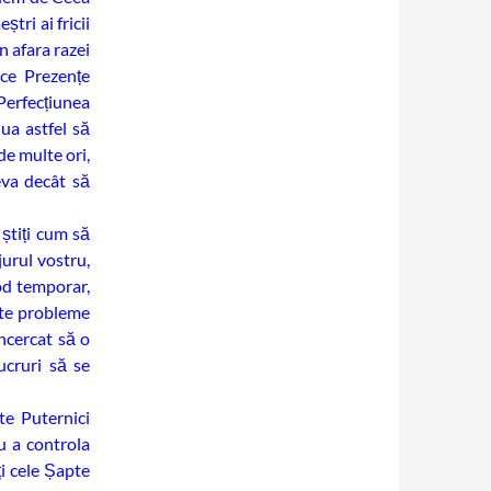
tri ai fricii
n afara razei
ice Prezențe
Perfecțiunea
nua astfel să
de multe ori,
eva decât să
știți cum să
jurul vostru,
od temporar,
lte probleme
încercat să o
ucruri să se
te Puternici
u a controla
i cele Șapte