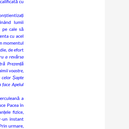
calificată cu
nștientizați
inând lumii
i pe cale să
menta cu acel
 în momentul
die, de efort
ru a revărsa
stră Prezență
nimii voastre,
a celor Șapte
a face Apelul
erculeană a
duce Pacea în
țele fizice,
r-un instant
 Prin urmare,