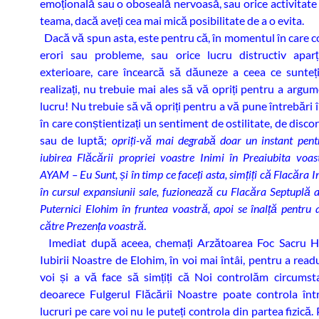
emoțională sau o oboseală nervoasă, sau orice activitate 
teama, dacă aveți cea mai mică posibilitate de a o evita.
Dacă vă spun asta, este pentru că, în momentul în care co
erori sau probleme, sau orice lucru distructiv aparț
exterioare, care încearcă să dăuneze a ceea ce sunteț
realizați, nu trebuie mai ales să vă opriți pentru a argu
lucru! Nu trebuie să vă opriți pentru a vă pune întrebări
în care conștientizați un sentiment de ostilitate, de discor
sau de luptă;
opriți-vă mai degrabă doar un instant pent
iubirea Flăcării propriei voastre Inimi în Preaiubita voa
AYAM – Eu Sunt, și în timp ce faceți asta, simțiți că Flacăra I
în cursul expansiunii sale, fuzionează cu Flacăra Septuplă 
Puternici Elohim în fruntea voastră, apoi se înalță pentru 
către Prezența voastră
.
Imediat după aceea, chemați Arzătoarea Foc Sacru H
Iubirii Noastre de Elohim, în voi mai întâi, pentru a rea
voi și a vă face să simțiți că Noi controlăm circumstan
deoarece Fulgerul Flăcării Noastre poate controla înt
lucruri pe care voi nu le puteți controla din partea fizică.