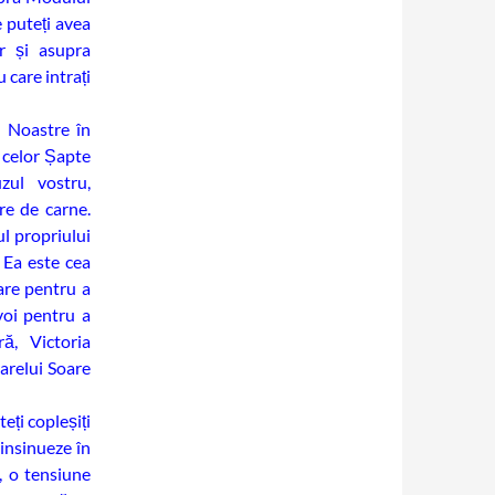
 puteți avea
r și asupra
u care intrați
i Noastre în
 celor Șapte
zul vostru,
re de carne.
ul propriului
 Ea este cea
are pentru a
voi pentru a
ă, Victoria
arelui Soare
eți copleșiți
 insinueze în
, o tensiune