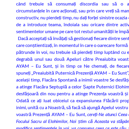
când trebuie să consumați discordia sau să o al
circumstanțele în care acționați, sau prin care vreți să man
constructiv, nu pierdeți timp, nu dați forței sinistre ocazia 
de a introduce teama, îndoiala sau oricare dintre activi
sentimentelor umane pe care tot restul umanității le împ
Dacă acceptați să învățați să gestionați fiecare dintre se
care conștientizați, în momentul în care o oarecare formă
pătrunde în voi, nu trebuie să pierdeți timp luptând cu e
degrabă unul sau două Apeluri către Preaiubita voast
AYAM – Eu Sunt, și în timp ce Ne chemați, de fiecar
spuneți „Preaiubită Puternică Prezență AYAM – Eu Sunt”, s
același timp, Flacăra Spontană a inimii voastre Se desfă
a atinge Flacăra Septuplă a celor Șapte Puternici Elohim,
desfășoară din nou pentru a atinge Prezența voastră și 
Odată ce ați luat obiceiul ca expansiunea Flăcării prop
inimi, unită cu a Noastră, să facă să ajungă Apelul vostru
voastră Prezență AYAM – Eu Sunt,
cereți-Ne atunci Ceea 
Focului Sacru al Elohimilor, Noi știm că Aceasta va stăpâni
modifica sentimentele în voi, va consuma ceea ce este rău,